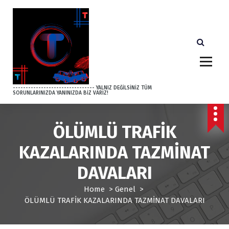
S
k
i
p
t
o
c
o
-------------------------------- YALNIZ DEĞİLSİNİZ TÜM
SORUNLARINIZDA YANINIZDA BİZ VARIZ!
n
t
e
ÖLÜMLÜ TRAFİK
n
t
KAZALARINDA TAZMİNAT
DAVALARI
Home
>
Genel
>
ÖLÜMLÜ TRAFİK KAZALARINDA TAZMİNAT DAVALARI