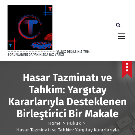
S
k
i
p
t
o
c
o
-------------------------------- YALNIZ DEĞİLSİNİZ TÜM
SORUNLARINIZDA YANINIZDA BİZ VARIZ!
n
t
e
Hasar Tazminatı ve
n
t
Tahkim: Yargıtay
Kararlarıyla Desteklenen
Birleştirici Bir Makale
Home
>
Hukuk
>
Hasar Tazminatı ve Tahkim: Yargıtay Kararlarıyla