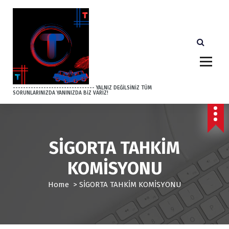
S
k
i
p
t
o
c
o
-------------------------------- YALNIZ DEĞİLSİNİZ TÜM
SORUNLARINIZDA YANINIZDA BİZ VARIZ!
n
t
e
n
t
SİGORTA TAHKİM
KOMİSYONU
Home
>
SİGORTA TAHKİM KOMİSYONU