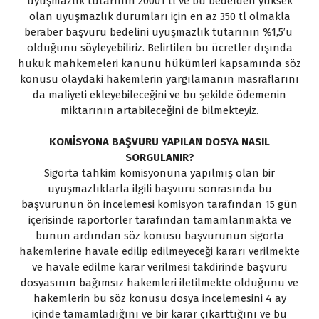
uyuşmazlık tutarının 20001 tl ve bu bedelden yüksek
olan uyuşmazlık durumları için en az 350 tl olmakla
beraber başvuru bedelini uyuşmazlık tutarının %1,5’u
olduğunu söyleyebiliriz. Belirtilen bu ücretler dışında
hukuk mahkemeleri kanunu hükümleri kapsamında söz
konusu olaydaki hakemlerin yargılamanın masraflarını
da maliyeti ekleyebileceğini ve bu şekilde ödemenin
miktarının artabileceğini de bilmekteyiz.
KOMİSYONA BAŞVURU YAPILAN DOSYA NASIL
SORGULANIR?
Sigorta tahkim komisyonuna yapılmış olan bir
uyuşmazlıklarla ilgili başvuru sonrasında bu
başvurunun ön incelemesi komisyon tarafından 15 gün
içerisinde raportörler tarafından tamamlanmakta ve
bunun ardından söz konusu başvurunun sigorta
hakemlerine havale edilip edilmeyeceği kararı verilmekte
ve havale edilme karar verilmesi takdirinde başvuru
dosyasının bağımsız hakemleri iletilmekte olduğunu ve
hakemlerin bu söz konusu dosya incelemesini 4 ay
içinde tamamladığını ve bir karar çıkarttığını ve bu