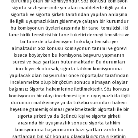
kurulmuş olan bir komisyondur. Söz konusu komisyon
sigorta sözleşmesinde yer alan maddelerle ilgili ya da
sigortalı ve sigorta şirketi tarafından yapılan anlaşma
ile ilgili uyuşmazlıkları gidermeye çalışan bir kurumdur
bu komisyonun üyeleri arasında bir tane temsilcisi , iki
tane birlik temsilcisi bir tane tüketici derneği temsilcisi ve
bir tane de akademisyen hukukçu temsilci yer
almaktadır. Söz konusu komisyonun tanımı ve görevi
kısaca böyleyken bu komisyona başvuru yapmanın
süresi ve bazı şartları bulunmaktadır. Bu durumları
inceleyecek olursak, sigorta tahkim komisyonuna
yapılacak olan başvurular önce röportajlar tarafından
incelenmekte olup bir çözüm sonucu almayan olaylar
bağımsız Sigorta hakemlerine iletilmektedir. Söz konusu
komisyonun bir olayı incelemesi için o uyuşmazlıkla ilgili
durumun mahkemeye ya da tüketici sorunları hakem
heyetine gitmemiş olması gerekmektedir. Sigortalı ile bir
sigorta şirketi ya da üçüncü kişi ve sigorta şirketi
arasında bir uyuşmazlık sonucu sigorta tahkim
komisyonuna başvurmanın bazı şartları vardır bu
şartlardan biri söz konusu olaydaki sigorta şirketinin