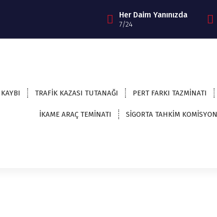
Her Daim Yanınızda
7/24
 KAYBI
TRAFİK KAZASI TUTANAĞI
PERT FARKI TAZMİNATI
İKAME ARAÇ TEMİNATI
SİGORTA TAHKİM KOMİSYO
Neredeyiz
Türkiyenin Her İlinde