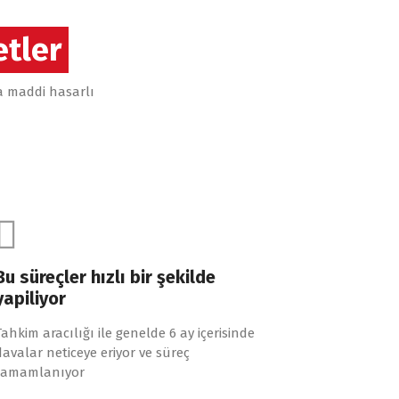
tler
da maddi hasarlı
Bu süreçler hızlı bir şekilde
yapiliyor
Tahkim aracılığı ile genelde 6 ay içerisinde
davalar neticeye eriyor ve süreç
tamamlanıyor