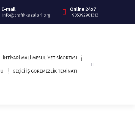
E-mail
Online 24x7
info@trafikkazalari.org
+905392901313
İHTİYARİ MALİ MESULİYET SİGORTASI
NU
GEÇİCİ İŞ GÖREMEZLİK TEMİNATI
Randevu Al
+90 542 131 97 80