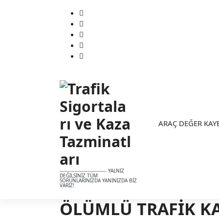
S
k
i
p
t
o
c
o
n
t
e
ARAÇ DEĞER KAY
n
t
-------------------------------- YALNIZ
DEĞİLSİNİZ TÜM
SORUNLARINIZDA YANINIZDA BİZ
VARIZ!
ÖLÜMLÜ TRAFİK K