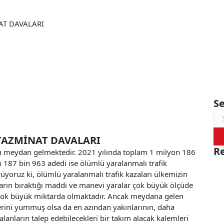
AT DAVALARI
S
Se
for
TAZMİNAT DAVALARI
R
ı meydan gelmektedir. 2021 yılında toplam 1 milyon 186
ın 187 bin 963 adedi ise ölümlü yaralanmalı trafik
rüyoruz ki, ölümlü yaralanmalı trafik kazaları ülkemizin
aların bıraktığı maddi ve manevi yaralar çok büyük ölçüde
 çok büyük miktarda olmaktadır. Ancak meydana gelen
erini yummuş olsa da en azından yakınlarının, daha
alanların talep edebilecekleri bir takım alacak kalemleri