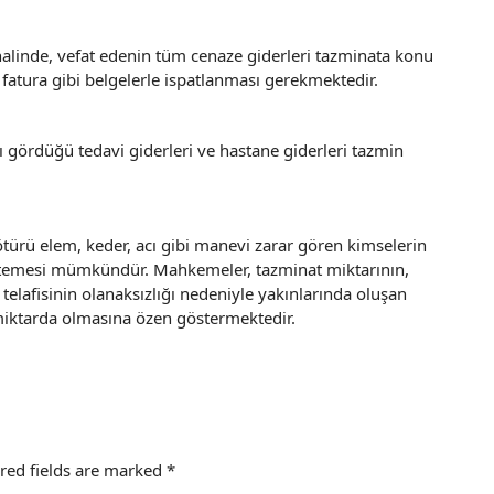
alinde, vefat edenin tüm cenaze giderleri tazminata konu
n fatura gibi belgelerle ispatlanması gerekmektedir.
sı gördüğü tedavi giderleri ve hastane giderleri tazmin
ötürü elem, keder, acı gibi manevi zarar gören kimselerin
stemesi mümkündür. Mahkemeler, tazminat miktarının,
 telafisinin olanaksızlığı nedeniyle yakınlarında oluşan
miktarda olmasına özen göstermektedir.
red fields are marked
*