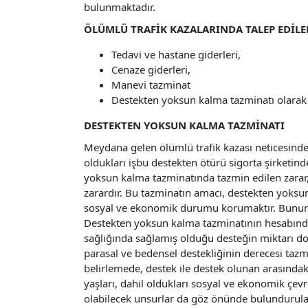
bulunmaktadır.
ÖLÜMLÜ TRAFİK KAZALARINDA TALEP EDİLE
Tedavi ve hastane giderleri,
Cenaze giderleri,
Manevi tazminat
Destekten yoksun kalma tazminatı olarak s
DESTEKTEN YOKSUN KALMA TAZMİNATI
Meydana gelen ölümlü trafik kazası neticesind
oldukları işbu destekten ötürü sigorta şirketin
yoksun kalma tazminatında tazmin edilen zarar, 
zarardır. Bu tazminatın amacı, destekten yoksu
sosyal ve ekonomik durumu korumaktır. Bunun
Destekten yoksun kalma tazminatının hesabında,
sağlığında sağlamış olduğu desteğin miktarı do
parasal ve bedensel destekliğinin derecesi tazm
belirlemede, destek ile destek olunan arasındak
yaşları, dahil oldukları sosyal ve ekonomik çevr
olabilecek unsurlar da göz önünde bulundurulac