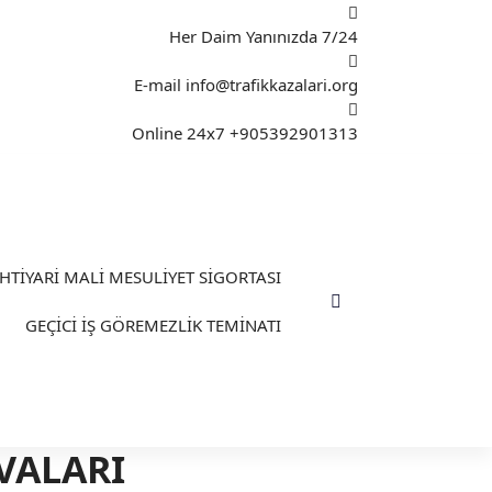
Her Daim Yanınızda
7/24
E-mail
info@trafikkazalari.org
Online 24x7
+905392901313
İHTİYARİ MALİ MESULİYET SİGORTASI
GEÇİCİ İŞ GÖREMEZLİK TEMİNATI
VALARI