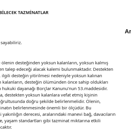
BİLECEK TAZMİNATLAR
A
ayabiliriz.
e ölenin desteğinden yoksun kalanların, yoksun kalmış
den talep edeceği alacak kalemi bulunmaktadır. Destekten
ilgili desteğin yitirilmesi nedeniyle yoksun kalınan
n kalanların, desteğin ölümünden önce sahip oldukları
 hukuki dayanağı Borçlar Kanunu’nun 53.maddesidir.
 destekten yoksun kalanlara vefat etmiş kişinin
ğrultusunda doğru şekilde belirlenmelidir. Ölenin,
inatın belirlenmesinde önemli bir ölçüdür. Bu
i yakınlığın derecesi, aralarındaki manevi bağ, davacıların
e, yaşam standartları gibi tazminat miktarına etkili
aktır.