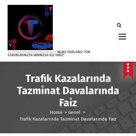
S
k
i
p
t
o
c
o
-------------------------------- YALNIZ DEĞİLSİNİZ TÜM
SORUNLARINIZDA YANINIZDA BİZ VARIZ!
n
t
e
Trafik Kazalarında
n
t
Tazminat Davalarında
Faiz
Home
>
Genel
>
Trafik Kazalarında Tazminat Davalarında Faiz