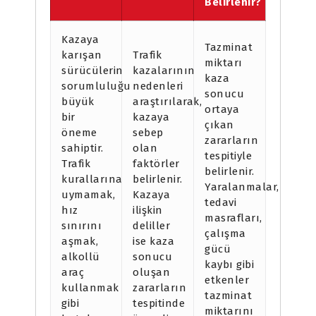
Belirlenir?
Kazaya
Tazminat
karışan
Trafik
miktarı
sürücülerin
kazalarının
kaza
sorumluluğu
nedenleri
sonucu
büyük
araştırılarak,
ortaya
bir
kazaya
çıkan
öneme
sebep
zararların
sahiptir.
olan
tespitiyle
Trafik
faktörler
belirlenir.
kurallarına
belirlenir.
Yaralanmalar,
uymamak,
Kazaya
tedavi
hız
ilişkin
masrafları,
sınırını
deliller
çalışma
aşmak,
ise kaza
gücü
alkollü
sonucu
kaybı gibi
araç
oluşan
etkenler
kullanmak
zararların
tazminat
gibi
tespitinde
miktarını