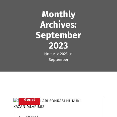
S
k
Monthly
i
p
Archives:
t
o
September
c
2023
o
n
Home
>
2023
>
t
September
e
n
t
Genel