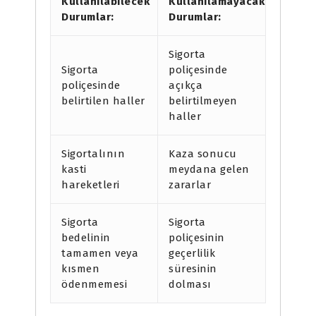
Kullanılabilecek
Kullanılamayacak
Durumlar:
Durumlar:
Sigorta
Sigorta
poliçesinde
poliçesinde
açıkça
belirtilen haller
belirtilmeyen
haller
Sigortalının
Kaza sonucu
kasti
meydana gelen
hareketleri
zararlar
Sigorta
Sigorta
bedelinin
poliçesinin
tamamen veya
geçerlilik
kısmen
süresinin
ödenmemesi
dolması