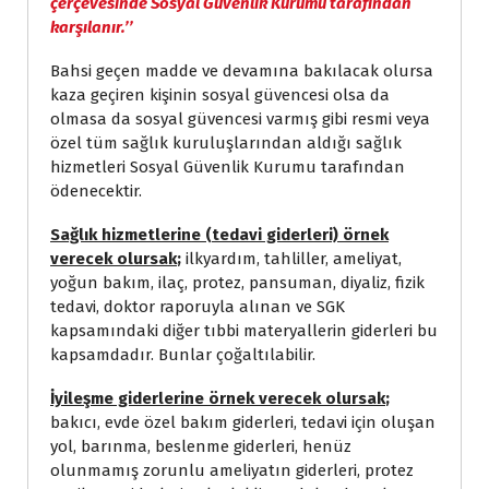
çerçevesinde Sosyal Güvenlik Kurumu tarafından
karşılanır.’’
Bahsi geçen madde ve devamına bakılacak olursa
kaza geçiren kişinin sosyal güvencesi olsa da
olmasa da sosyal güvencesi varmış gibi resmi veya
özel tüm sağlık kuruluşlarından aldığı sağlık
hizmetleri Sosyal Güvenlik Kurumu tarafından
ödenecektir.
Sağlık hizmetlerine (tedavi giderleri) örnek
verecek olursak
;
ilkyardım, tahliller, ameliyat,
yoğun bakım, ilaç, protez, pansuman, diyaliz, fizik
tedavi, doktor raporuyla alınan ve SGK
kapsamındaki diğer tıbbi materyallerin giderleri bu
kapsamdadır. Bunlar çoğaltılabilir.
İyileşme giderlerine örnek verecek olursak
;
bakıcı, evde özel bakım giderleri, tedavi için oluşan
yol, barınma, beslenme giderleri, henüz
olunmamış zorunlu ameliyatın giderleri, protez