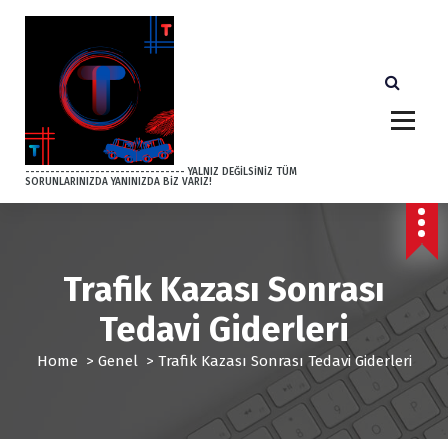
S
k
i
p
t
o
c
o
-------------------------------- YALNIZ DEĞİLSİNİZ TÜM
SORUNLARINIZDA YANINIZDA BİZ VARIZ!
n
t
e
n
t
Trafik Kazası Sonrası
Tedavi Giderleri
Home
>
Genel
>
Trafik Kazası Sonrası Tedavi Giderleri