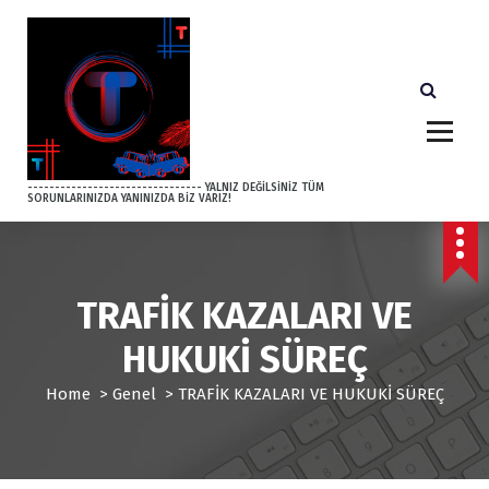
S
k
i
p
t
o
c
o
-------------------------------- YALNIZ DEĞİLSİNİZ TÜM
SORUNLARINIZDA YANINIZDA BİZ VARIZ!
n
t
e
n
t
TRAFİK KAZALARI VE
HUKUKİ SÜREÇ
Home
>
Genel
>
TRAFİK KAZALARI VE HUKUKİ SÜREÇ