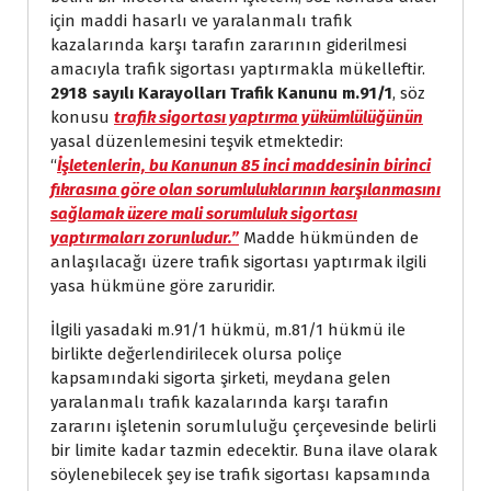
için maddi hasarlı ve yaralanmalı trafik
kazalarında karşı tarafın zararının giderilmesi
amacıyla trafik sigortası yaptırmakla mükelleftir.
2918 sayılı Karayolları Trafik Kanunu m.91/1
, söz
konusu
trafik sigortası yaptırma yükümlülüğünün
yasal düzenlemesini teşvik etmektedir:
“
İşletenlerin, bu Kanunun 85 inci maddesinin birinci
fıkrasına göre olan sorumluluklarının karşılanmasını
sağlamak üzere mali sorumluluk sigortası
yaptırmaları zorunludur.”
Madde hükmünden de
anlaşılacağı üzere trafik sigortası yaptırmak ilgili
yasa hükmüne göre zaruridir.
İlgili yasadaki m.91/1 hükmü, m.81/1 hükmü ile
birlikte değerlendirilecek olursa poliçe
kapsamındaki sigorta şirketi, meydana gelen
yaralanmalı trafik kazalarında karşı tarafın
zararını işletenin sorumluluğu çerçevesinde belirli
bir limite kadar tazmin edecektir. Buna ilave olarak
söylenebilecek şey ise trafik sigortası kapsamında