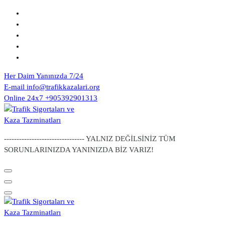
Skip
to
content
Her Daim Yanınızda
7/24
E-mail
info@trafikkazalari.org
Online 24x7
+905392901313
-------------------------------- YALNIZ DEĞİLSİNİZ TÜM
SORUNLARINIZDA YANINIZDA BİZ VARIZ!