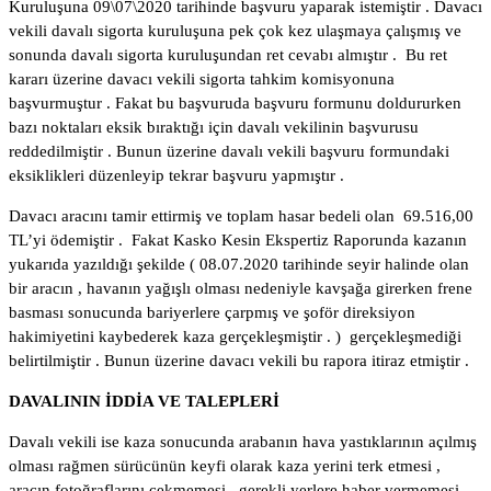
Kuruluşuna 09\07\2020 tarihinde başvuru yaparak istemiştir . Davacı
vekili davalı sigorta kuruluşuna pek çok kez ulaşmaya çalışmış ve
sonunda davalı sigorta kuruluşundan ret cevabı almıştır . Bu ret
kararı üzerine davacı vekili sigorta tahkim komisyonuna
başvurmuştur . Fakat bu başvuruda başvuru formunu doldururken
bazı noktaları eksik bıraktığı için davalı vekilinin başvurusu
reddedilmiştir . Bunun üzerine davalı vekili başvuru formundaki
eksiklikleri düzenleyip tekrar başvuru yapmıştır .
Davacı aracını tamir ettirmiş ve toplam hasar bedeli olan 69.516,00
TL’yi ödemiştir . Fakat Kasko Kesin Ekspertiz Raporunda kazanın
yukarıda yazıldığı şekilde ( 08.07.2020 tarihinde seyir halinde olan
bir aracın , havanın yağışlı olması nedeniyle kavşağa girerken frene
basması sonucunda bariyerlere çarpmış ve şoför direksiyon
hakimiyetini kaybederek kaza gerçekleşmiştir . ) gerçekleşmediği
belirtilmiştir . Bunun üzerine davacı vekili bu rapora itiraz etmiştir .
DAVALININ İDDİA VE TALEPLERİ
Davalı vekili ise kaza sonucunda arabanın hava yastıklarının açılmış
olması rağmen sürücünün keyfi olarak kaza yerini terk etmesi ,
aracın fotoğraflarını çekmemesi , gerekli yerlere haber vermemesi ,