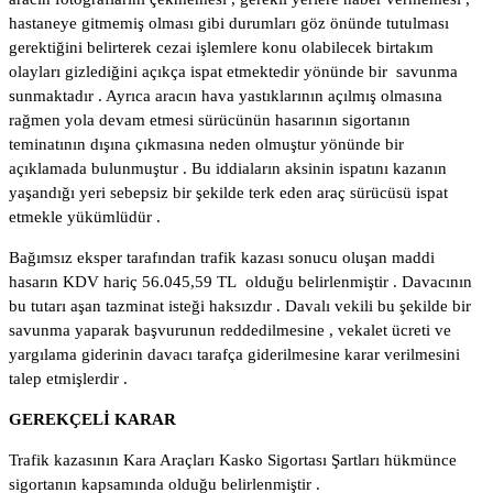
hastaneye gitmemiş olması gibi durumları göz önünde tutulması
gerektiğini belirterek cezai işlemlere konu olabilecek birtakım
olayları gizlediğini açıkça ispat etmektedir yönünde bir savunma
sunmaktadır . Ayrıca aracın hava yastıklarının açılmış olmasına
rağmen yola devam etmesi sürücünün hasarının sigortanın
teminatının dışına çıkmasına neden olmuştur yönünde bir
açıklamada bulunmuştur . Bu iddiaların aksinin ispatını kazanın
yaşandığı yeri sebepsiz bir şekilde terk eden araç sürücüsü ispat
etmekle yükümlüdür .
Bağımsız eksper tarafından trafik kazası sonucu oluşan maddi
hasarın KDV hariç 56.045,59 TL olduğu belirlenmiştir . Davacının
bu tutarı aşan tazminat isteği haksızdır . Davalı vekili bu şekilde bir
savunma yaparak başvurunun reddedilmesine , vekalet ücreti ve
yargılama giderinin davacı tarafça giderilmesine karar verilmesini
talep etmişlerdir .
GEREKÇELİ KARAR
Trafik kazasının Kara Araçları Kasko Sigortası Şartları hükmünce
sigortanın kapsamında olduğu belirlenmiştir .