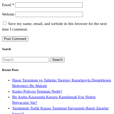
Email
*
Website
Save my name, email, and website in this browser for the next
time I comment.
Search
Search
for:
Recent Posts
Hasar Tazminatı ve Tahkim: Yargıtay Kararlarıyla Desteklenen
Birleştirici Bir Makale
Kasko Poliçesi Teminatı Nedir?
Bir Araba Kazasında Kusuru Kanıtlamak İçin Nelere
İhtiyacınız Var?
Yaralamalı Trafik Kazası Tazminat Davasında Hangi Zararlar
İstenir?