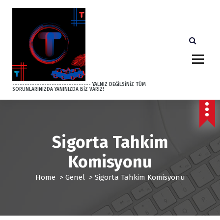
S
k
i
p
t
o
c
o
-------------------------------- YALNIZ DEĞİLSİNİZ TÜM
SORUNLARINIZDA YANINIZDA BİZ VARIZ!
n
t
e
n
t
Sigorta Tahkim
Komisyonu
Home
>
Genel
>
Sigorta Tahkim Komisyonu