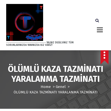
S
k
i
p
t
o
c
o
-------------------------------- YALNIZ DEĞİLSİNİZ TÜM
SORUNLARINIZDA YANINIZDA BİZ VARIZ!
n
t
e
n
ÖLÜMLÜ KAZA TAZMİNATI
t
YARALANMA TAZMİNATI
Home
>
Genel
>
ÖLÜMLÜ KAZA TAZMİNATI YARALANMA TAZMİNATI