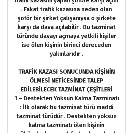
trafik kazasını yapan şoföre karşı açılır
. Fakat trafik kazasına neden olan
şoför bir şirket çalışanıysa o şirkete
karşı da dava açılabilir . Bu tazminat
türünde davayı açmaya yetkili kişiler
ise ölen kişinin birinci dereceden
yakınlarıdır .
TRAFİK KAZASI SONUCUNDA KİŞİNİN
ÖLMESİ NETİCESİNDE TALEP
EDİLEBİLECEK TAZMİNAT ÇEŞİTLERİ
1 – Destekten Yoksun Kalma Tazminatı
: İlk olarak bu tazminat türü maddi
tazminat türüdür . Destekten yoksun
kalma tazminatı ölen kişinin