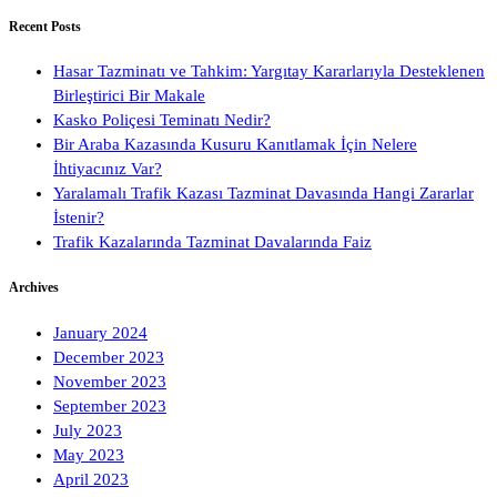
for:
Recent Posts
Hasar Tazminatı ve Tahkim: Yargıtay Kararlarıyla Desteklenen
Birleştirici Bir Makale
Kasko Poliçesi Teminatı Nedir?
Bir Araba Kazasında Kusuru Kanıtlamak İçin Nelere
İhtiyacınız Var?
Yaralamalı Trafik Kazası Tazminat Davasında Hangi Zararlar
İstenir?
Trafik Kazalarında Tazminat Davalarında Faiz
Archives
January 2024
December 2023
November 2023
September 2023
July 2023
May 2023
April 2023