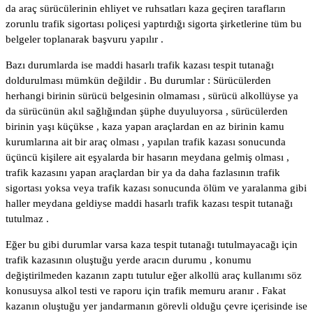
da araç sürücülerinin ehliyet ve ruhsatları kaza geçiren tarafların
zorunlu trafik sigortası poliçesi yaptırdığı sigorta şirketlerine tüm bu
belgeler toplanarak başvuru yapılır .
Bazı durumlarda ise maddi hasarlı trafik kazası tespit tutanağı
doldurulması mümkün değildir . Bu durumlar : Sürücülerden
herhangi birinin sürücü belgesinin olmaması , sürücü alkollüyse ya
da sürücünün akıl sağlığından şüphe duyuluyorsa , sürücülerden
birinin yaşı küçükse , kaza yapan araçlardan en az birinin kamu
kurumlarına ait bir araç olması , yapılan trafik kazası sonucunda
üçüncü kişilere ait eşyalarda bir hasarın meydana gelmiş olması ,
trafik kazasını yapan araçlardan bir ya da daha fazlasının trafik
sigortası yoksa veya trafik kazası sonucunda ölüm ve yaralanma gibi
haller meydana geldiyse maddi hasarlı trafik kazası tespit tutanağı
tutulmaz .
Eğer bu gibi durumlar varsa kaza tespit tutanağı tutulmayacağı için
trafik kazasının oluştuğu yerde aracın durumu , konumu
değiştirilmeden kazanın zaptı tutulur eğer alkollü araç kullanımı söz
konusuysa alkol testi ve raporu için trafik memuru aranır . Fakat
kazanın oluştuğu yer jandarmanın görevli olduğu çevre içerisinde ise