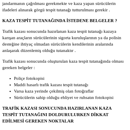
jandarmanın çağrılması gerekmekte ve kaza yapan sürücülerin
ifadeleri alınarak görgü tespit tutanağı tutturulması gerekir .
KAZA TESPİT TUTANAĞINDA İSTEDENE BELGELER ?
Trafik kazası sonucunda hazırlanan kaza tespit tutanağı kazaya
karışan araçların sürücülerinin sigorta kuruluşlarının ya da polisin
desteğine ihtiyaç olmadan sürücülerin kendilerinin aralarında
anlaşarak düzenlemiş olduğu tutanaktır .
Trafik kazası sonucunda oluşturulan kaza tespit tutanağında olması
gereken belgeler :
Poliçe fotokopisi
Maddi hasarlı trafik kazası tespit tutanağı
Varsa kaza yerinde çekilmiş olan fotoğraflar
Sürücülerin sahip olduğu ehliyet ve ruhsatın fotokopisi
TRAFİK KAZASI SONUCUNDA HAZIRLANAN KAZA
TESPİT TUTANAĞINI DOLDURULURKEN DİKKAT
EDİLMESİ GEREKEN NOKTALAR