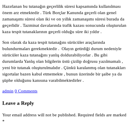
Hazırlanan bu tutanağın geçerlilik süresi kapsamında kullanılması
önem arz etmektedir . Türk Borçlar Kanunda geçerli olan genel
zamanaşımı süresi olan iki ve on yıllık zamanaşımı süresi burada da
geçerlidir . Tazminat davalarında trafik kazası sonucunda oluşturulan
kaza tespit tutanaklarının geçerli olduğu süre iki yıldır .
Son olarak da kaza tespit tutanağını sürücüler araçlarında
bulundurmaları gerekmektedir . Olayın getirdiği durum nedeniyle
sürücüler kaza tutanağını yanlış doldurabiliyorlar . Bu gibi
durumlarda Yanlış olan bilgilerin üstü çizilip doğrusu yazılmamalı ,
yeni bir tutanak oluşturulmalıdır . Çünkü karalanmış olan tutanakları
sigortalar bazen kabul etmemekte , bunun üzerinde bir şaibe ya da
şüphe olduğunu kanısına varabilmektedirler .
admin
0 Comments
Leave a Reply
Your email address will not be published.
Required fields are marked
*