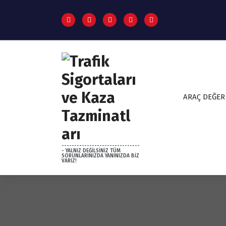
S
k
i
p
t
o
c
o
n
ARAÇ DEĞER
t
e
n
t
-------------------------------
- YALNIZ DEĞİLSİNİZ TÜM
SORUNLARINIZDA YANINIZDA BİZ
VARIZ!