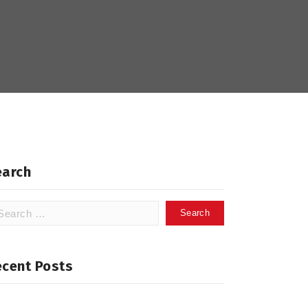
earch
arch
:
ecent Posts