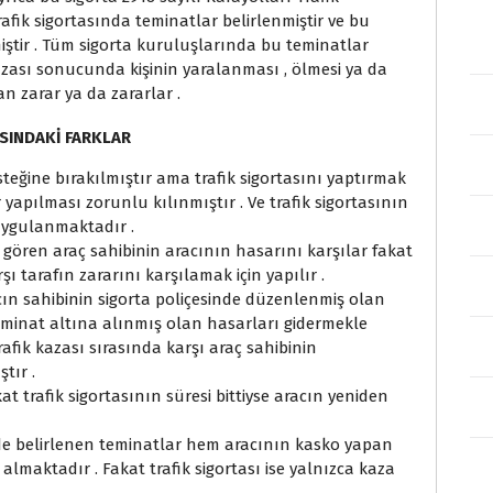
ik sigortasında teminatlar belirlenmiştir ve bu
iştir . Tüm sigorta kuruluşlarında bu teminatlar
kazası sonucunda kişinin yaralanması , ölmesi ya da
 zarar ya da zararlar .
ASINDAKİ FARKLAR
isteğine bırakılmıştır ama trafik sigortasını yaptırmak
ır yapılması zorunlu kılınmıştır . Ve trafik sigortasının
uygulanmaktadır .
 gören araç sahibinin aracının hasarını karşılar fakat
rşı tarafın zararını karşılamak için yapılır .
acın sahibinin sigorta poliçesinde düzenlenmiş olan
teminat altına alınmış olan hasarları gidermekle
rafik kazası sırasında karşı araç sahibinin
tır .
t trafik sigortasının süresi bittiyse aracın yeniden
nde belirlenen teminatlar hem aracının kasko yapan
 almaktadır . Fakat trafik sigortası ise yalnızca kaza