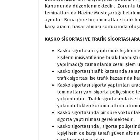
Kanununda düzenlenmektedir . Zorunlu traf
teminatları da Hazine Müsteşarlığı belirlem
aynıdır . Buna göre bu teminatlar : trafik 
karşı aracın hasar alması sonucunda oluşan
KASKO SİGORTASI VE TRAFİK SİGORTASI AR
Kasko sigortasını yaptırmak kişilerin 
kişilerin inisiyatiflerine bırakılmamışt
yapılmadığı zamanlarda cezai işlem 
Kasko sigortası trafik kazasında zarar
trafik sigortası ise trafik kazasında ka
Kasko sigortası sigorta yaptırılan ar
teminatları yani sigorta poliçesinde 
yükümlüdür . Trafik sigortasında ise t
yükümlülükleri koruma altına alınmış
Kasko sigortasında bir süre yoktur faka
sigorta yaptırılması gerekmektedir .
Kasko sigortasında , sigorta poliçesi
kişiyi hem de karşı tarafı güven altına