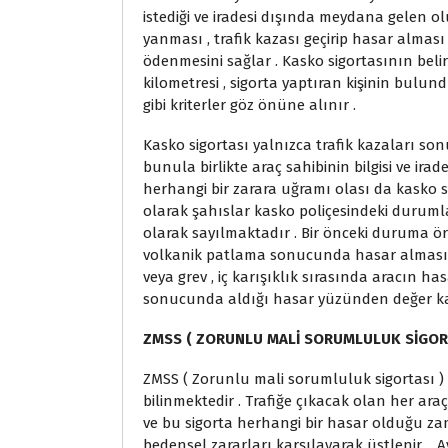
istediği ve iradesi dışında meydana gelen o
yanması , trafik kazası geçirip hasar almas
ödenmesini sağlar . Kasko sigortasının bel
kilometresi , sigorta yaptıran kişinin bulundu
gibi kriterler göz önüne alınır .
Kasko sigortası yalnızca trafik kazaları s
bunula birlikte araç sahibinin bilgisi ve ira
herhangi bir zarara uğramı olası da kasko 
olarak şahıslar kasko poliçesindeki durumla
olarak sayılmaktadır . Bir önceki duruma ör
volkanik patlama sonucunda hasar alması 
veya grev , iç karışıklık sırasında aracın h
sonucunda aldığı hasar yüzünden değer kay
ZMSS ( ZORUNLU MALİ SORUMLULUK SİGORT
ZMSS ( Zorunlu mali sorumluluk sigortası ) di
bilinmektedir . Trafiğe çıkacak olan her ara
ve bu sigorta herhangi bir hasar olduğu za
bedensel zararları karşılayarak üstlenir . Ay