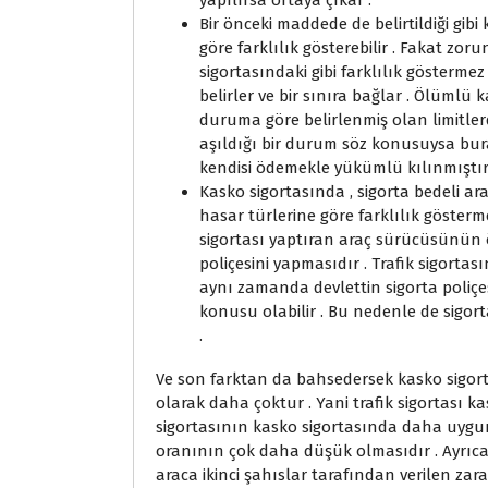
yapılırsa ortaya çıkar .
Bir önceki maddede de belirtildiği gibi
göre farklılık gösterebilir . Fakat zor
sigortasındaki gibi farklılık göstermez
belirler ve bir sınıra bağlar . Ölümlü
duruma göre belirlenmiş olan limitlerde
aşıldığı bir durum söz konusuysa bura
kendisi ödemekle yükümlü kılınmıştır
Kasko sigortasında , sigorta bedeli a
hasar türlerine göre farklılık göste
sigortası yaptıran araç sürücüsünün
poliçesini yapmasıdır . Trafik sigortası
aynı zamanda devlettin sigorta poliçes
konusu olabilir . Bu nedenle de sigor
.
Ve son farktan da bahsedersek kasko sigort
olarak daha çoktur . Yani trafik sigortası k
sigortasının kasko sigortasında daha uygun
oranının çok daha düşük olmasıdır . Ayrıc
araca ikinci şahıslar tarafından verilen zar