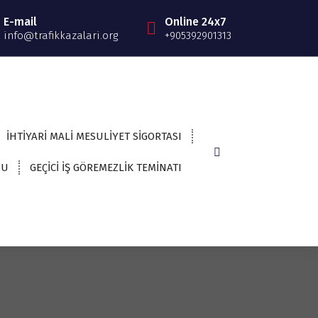
E-mail
Online 24x7
info@trafikkazalari.org
+905392901313
İHTİYARİ MALİ MESULİYET SİGORTASI
NU
GEÇİCİ İŞ GÖREMEZLİK TEMİNATI