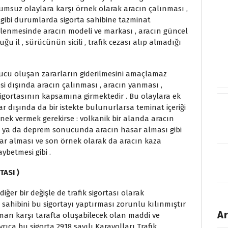
lumsuz olaylara karşı örnek olarak aracın çalınması ,
ı gibi durumlarda sigorta sahibine tazminat
irlenmesinde aracın modeli ve markası , aracın güncel
ğu il , sürücünün sicili , trafik cezası alıp almadığı
onucu oluşan zararların giderilmesini amaçlamaz
desi dışında aracın çalınması , aracın yanması ,
sigortasının kapsamına girmektedir . Bu olaylara ek
r dışında da bir istekte bulunurlarsa teminat içeriği
nek vermek gerekirse : volkanik bir alanda aracın
ya da deprem sonucunda aracın hasar alması gibi
asar alması ve son örnek olarak da aracın kaza
betmesi gibi .
ASI )
ğer bir değişle de trafik sigortası olarak
ç sahibini bu sigortayı yaptırması zorunlu kılınmıştır
Ar
man karşı tarafta oluşabilecek olan maddi ve
rıca bu sigorta 2918 sayılı Karayolları Trafik