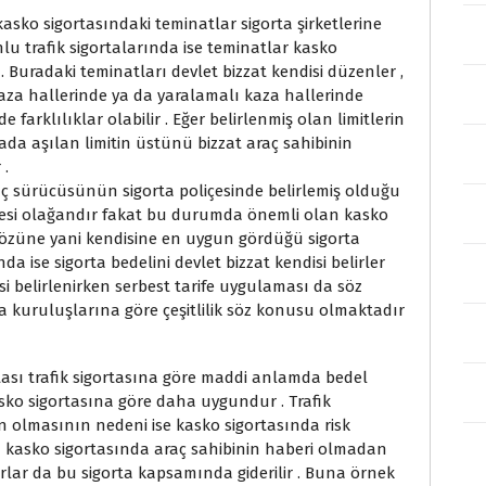
 kasko sigortasındaki teminatlar sigorta şirketlerine
unlu trafik sigortalarında ise teminatlar kasko
 . Buradaki teminatları devlet bizzat kendisi düzenler ,
 kaza hallerinde ya da yaralamalı kaza hallerinde
 farklılıklar olabilir . Eğer belirlenmiş olan limitlerin
da aşılan limitin üstünü bizzat araç sahibinin
 .
raç sürücüsünün sigorta poliçesinde belirlemiş olduğu
rmesi olağandır fakat bu durumda önemli olan kasko
 özüne yani kendisine en uygun gördüğü sigorta
nda ise sigorta bedelini devlet bizzat kendisi belirler
i belirlenirken serbest tarife uygulaması da söz
ta kuruluşlarına göre çeşitlilik söz konusu olmaktadır
ası trafik sigortasına göre maddi anlamda bedel
asko sigortasına göre daha uygundur . Trafik
 olmasının nedeni ise kasko sigortasında risk
a kasko sigortasında araç sahibinin haberi olmadan
arlar da bu sigorta kapsamında giderilir . Buna örnek