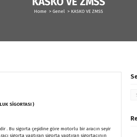
KASKO VE ZMSS
Home
>
Genel
>
KASKO VE ZMSS
S
Se
for
UK SİGORTASI )
R
idir . Bu sigorta çeşidine göre motorlu bir aracın seyir
aracı sigorta yaptıran sigorta yaptıran sigortacının