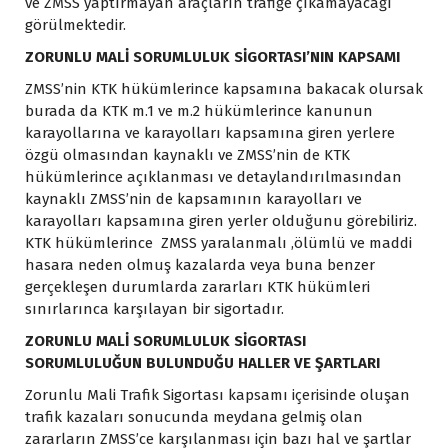
ve ZMSS yaptırmayan araçların trafiğe çıkamayacağı
görülmektedir.
ZORUNLU MALİ SORUMLULUK SİGORTASI’NIN KAPSAMI
ZMSS’nin KTK hükümlerince kapsamına bakacak olursak
burada da KTK m.1 ve m.2 hükümlerince kanunun
karayollarına ve karayolları kapsamına giren yerlere
özgü olmasından kaynaklı ve ZMSS’nin de KTK
hükümlerince açıklanması ve detaylandırılmasından
kaynaklı ZMSS’nin de kapsamının karayolları ve
karayolları kapsamına giren yerler olduğunu görebiliriz.
KTK hükümlerince ZMSS yaralanmalı ,ölümlü ve maddi
hasara neden olmuş kazalarda veya buna benzer
gerçekleşen durumlarda zararları KTK hükümleri
sınırlarınca karşılayan bir sigortadır.
ZORUNLU MALİ SORUMLULUK SİGORTASI
SORUMLULUĞUN BULUNDUĞU HALLER VE ŞARTLARI
Zorunlu Mali Trafik Sigortası kapsamı içerisinde oluşan
trafik kazaları sonucunda meydana gelmiş olan
zararların ZMSS’ce karşılanması için bazı hal ve şartlar