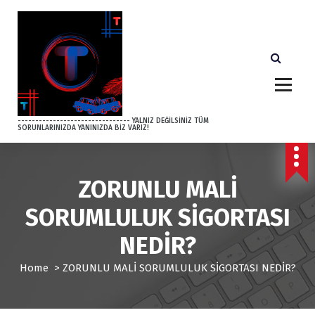
S
k
i
p
t
o
c
o
-------------------------------- YALNIZ DEĞİLSİNİZ TÜM
SORUNLARINIZDA YANINIZDA BİZ VARIZ!
n
t
e
n
ZORUNLU MALİ
t
SORUMLULUK SİGORTASI
NEDİR?
Home
>
ZORUNLU MALİ SORUMLULUK SİGORTASI NEDİR?