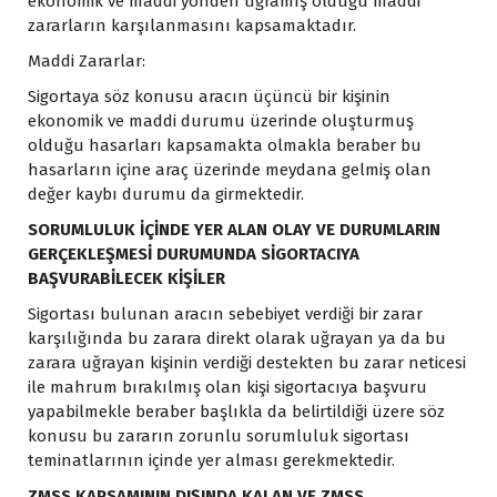
ekonomik ve maddi yönden uğramış olduğu maddi
zararların karşılanmasını kapsamaktadır.
Maddi Zararlar:
Sigortaya söz konusu aracın üçüncü bir kişinin
ekonomik ve maddi durumu üzerinde oluşturmuş
olduğu hasarları kapsamakta olmakla beraber bu
hasarların içine araç üzerinde meydana gelmiş olan
değer kaybı durumu da girmektedir.
SORUMLULUK İÇİNDE YER ALAN OLAY VE DURUMLARIN
GERÇEKLEŞMESİ DURUMUNDA SİGORTACIYA
BAŞVURABİLECEK KİŞİLER
Sigortası bulunan aracın sebebiyet verdiği bir zarar
karşılığında bu zarara direkt olarak uğrayan ya da bu
zarara uğrayan kişinin verdiği destekten bu zarar neticesi
ile mahrum bırakılmış olan kişi sigortacıya başvuru
yapabilmekle beraber başlıkla da belirtildiği üzere söz
konusu bu zararın zorunlu sorumluluk sigortası
teminatlarının içinde yer alması gerekmektedir.
ZMSS KAPSAMININ DIŞINDA KALAN VE ZMSS