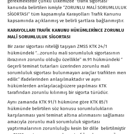
gerekmektedir çünkü ülkemizde ‘’trafik sigortası’’
kanunda belirtilen ismiyle ‘’ZORUNLU MALİ SORUMLULUK
SİGORTASI’’ tüm kapsamıyla Karayolları Trafik Kanunu
kapsamında açıklanmış ve belirli şartlara bağlanmıştır.
KARAYOLLARI TRAFİK KANUNU HÜKÜMLERİNCE ZORUNLU
MALİ SORUMLULUK SİGORTASI
Bir zarar sigortası niteliği taşıyan ZMSS KTK 24/1
hükmündeki ‘’…zorunlu mali sorumluluk sigortasının
ibrazının zorunlu olduğu özellikle’’ m.91 hükmündeki ‘’
Geçerli teminat tutarları üzerinden zorunlu mali
sorumluluk sigortası bulunmayan araçlar trafikten men
edilir.’’ ifadelerinden anlaşılmaktadır ve aynı
hükümlerden anlaşılacağıüzere yapılması KTK
tarafından zorunlu kılınmış bir sigorta türüdür.
Aynı zamanda KTK 91/1 hükmüne göre KTK 85/1
hükmünde belirtilen söz konusu sorumlulukların
karşılanması yani teminat altına alınmasını sağlaması
amacıyla zorunlu mali sorumluluk sigortası
yaptırmalarının zorunluluğu kesin bir dille belirtilmiştir