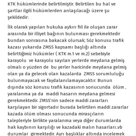
KTK hükümlerinde belirtilmiştir. Belirtilen bu hal ve
şartlar ilgili hükümlerden anlaşılacağı üzere şu
şekildedir:
İlk olarak yapılan hukuka aykırı fiil ile oluşan zarar
arasında bir illiyet bağının bulunması gerekmektedir
bundan sonrasına bakacak olursak; Söz konusu trafik
kazası yukarıda ZMSS kapsamı başlığı altında
belirttiğimiz hükümler ( KTK m.1 ve m.2) sebebiyle
karayolu ve karayolu sayılan yerlerde meydana gelmiş
olmalı o yüzden de bu yerler haricinde meydana gelmiş
olan ya da gelecek olan kazalarda ZMSS sorumluluğu
bulunmayacak ve faydalanılamayacaktır. Bunun
dışında söz konusu trafik kazasının sonucunda ölüm ,
yaralanma ya da maddi hasarın meydana gelmesi
gerekmektedir. ZMSS’nin sadece maddi zararları
karşılayan bir sigortadır burada belirtilen maddi zararlar
kazada ölüm olması sonucunda mirasçıların
talepleriyle birlikte yaralanma veya diğer durumlarda
hak kaybının karşılığı ve kazadaki malın hasarları..vb
durumlar girmektedir. Ayrı başlıklar altında incelemek