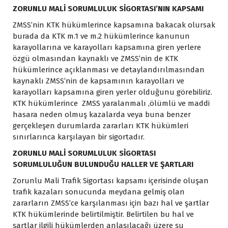
ZORUNLU MALİ SORUMLULUK SİGORTASI’NIN KAPSAMI
ZMSS’nin KTK hükümlerince kapsamına bakacak olursak
burada da KTK m.1 ve m.2 hükümlerince kanunun
karayollarına ve karayolları kapsamına giren yerlere
özgü olmasından kaynaklı ve ZMSS’nin de KTK
hükümlerince açıklanması ve detaylandırılmasından
kaynaklı ZMSS’nin de kapsamının karayolları ve
karayolları kapsamına giren yerler olduğunu görebiliriz.
KTK hükümlerince ZMSS yaralanmalı ,ölümlü ve maddi
hasara neden olmuş kazalarda veya buna benzer
gerçekleşen durumlarda zararları KTK hükümleri
sınırlarınca karşılayan bir sigortadır.
ZORUNLU MALİ SORUMLULUK SİGORTASI
SORUMLULUĞUN BULUNDUĞU HALLER VE ŞARTLARI
Zorunlu Mali Trafik Sigortası kapsamı içerisinde oluşan
trafik kazaları sonucunda meydana gelmiş olan
zararların ZMSS’ce karşılanması için bazı hal ve şartlar
KTK hükümlerinde belirtilmiştir. Belirtilen bu hal ve
şartlar ilgili hükümlerden anlaşılacağı üzere şu