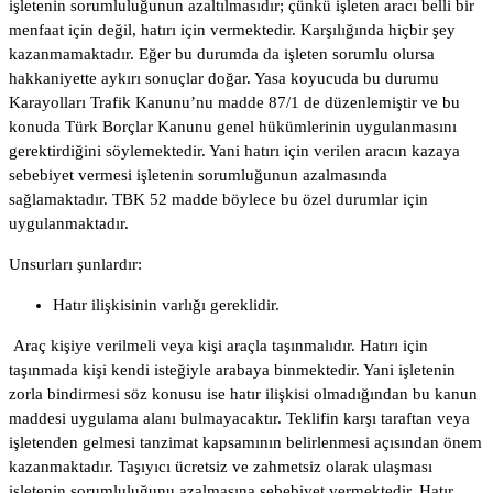
işletenin sorumluluğunun azaltılmasıdır; çünkü işleten aracı belli bir
menfaat için değil, hatırı için vermektedir. Karşılığında hiçbir şey
kazanmamaktadır. Eğer bu durumda da işleten sorumlu olursa
hakkaniyette aykırı sonuçlar doğar. Yasa koyucuda bu durumu
Karayolları Trafik Kanunu’nu madde 87/1 de düzenlemiştir ve bu
konuda Türk Borçlar Kanunu genel hükümlerinin uygulanmasını
gerektirdiğini söylemektedir. Yani hatırı için verilen aracın kazaya
sebebiyet vermesi işletenin sorumluğunun azalmasında
sağlamaktadır. TBK 52 madde böylece bu özel durumlar için
uygulanmaktadır.
Unsurları şunlardır:
Hatır ilişkisinin varlığı gereklidir.
Araç kişiye verilmeli veya kişi araçla taşınmalıdır. Hatırı için
taşınmada kişi kendi isteğiyle arabaya binmektedir. Yani işletenin
zorla bindirmesi söz konusu ise hatır ilişkisi olmadığından bu kanun
maddesi uygulama alanı bulmayacaktır.
Teklifin karşı
taraftan veya
işletenden gelmesi tanzimat kapsamının belirlenmesi açısından önem
kazanmaktadır. Taşıyıcı ücretsiz ve zahmetsiz olarak ulaşması
işletenin sorumluluğunu azalmasına sebebiyet vermektedir. Hatır