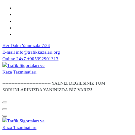
Skip
to
content
Her Daim Yanınızda
7/24
E-mail
info@trafikkazalari.org
Online 24x7
+905392901313
-------------------------------- YALNIZ DEĞİLSİNİZ TÜM
SORUNLARINIZDA YANINIZDA BİZ VARIZ!