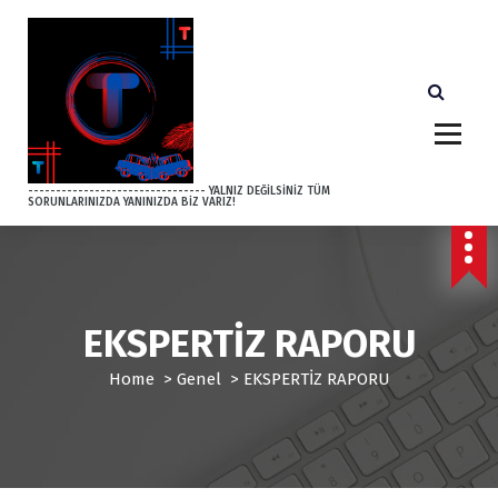
S
k
i
p
t
o
c
o
-------------------------------- YALNIZ DEĞİLSİNİZ TÜM
SORUNLARINIZDA YANINIZDA BİZ VARIZ!
n
t
e
n
t
EKSPERTİZ RAPORU
Home
>
Genel
>
EKSPERTİZ RAPORU