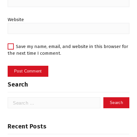
Website
Save my name, email, and website in this browser for
the next time I comment.
Search
Search
for:
Recent Posts