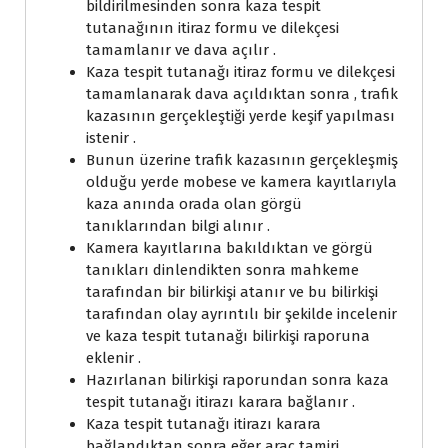
bildirilmesinden sonra kaza tespit
tutanağının itiraz formu ve dilekçesi
tamamlanır ve dava açılır .
Kaza tespit tutanağı itiraz formu ve dilekçesi
tamamlanarak dava açıldıktan sonra , trafik
kazasının gerçekleştiği yerde keşif yapılması
istenir .
Bunun üzerine trafik kazasının gerçekleşmiş
olduğu yerde mobese ve kamera kayıtlarıyla
kaza anında orada olan görgü
tanıklarından bilgi alınır .
Kamera kayıtlarına bakıldıktan ve görgü
tanıkları dinlendikten sonra mahkeme
tarafından bir bilirkişi atanır ve bu bilirkişi
tarafından olay ayrıntılı bir şekilde incelenir
ve kaza tespit tutanağı bilirkişi raporuna
eklenir .
Hazırlanan bilirkişi raporundan sonra kaza
tespit tutanağı itirazı karara bağlanır .
Kaza tespit tutanağı itirazı karara
bağlandıktan sonra eğer araç tamiri