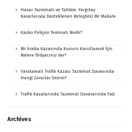
Hasar Tazminatı ve Tahkim: Yargıtay
Kararlarıyla Desteklenen Birleştirici Bir Makale
Kasko Poliçesi Teminatı Nedir?
Bir Araba Kazasında Kusuru Kanıtlamak İçin
Nelere İhtiyacınız Var?
Yaralamalı Trafik Kazası Tazminat Davasında
Hangi Zararlar İstenir?
Trafik Kazalarında Tazminat Davalarında Faiz
Archives