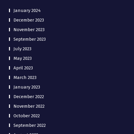
January 2024
December 2023
November 2023
September 2023
July 2023
May 2023
April 2023
March 2023
January 2023
December 2022
November 2022
October 2022
September 2022