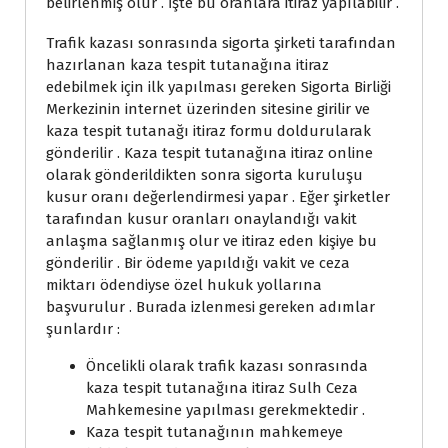
belirlenmiş olur . İşte bu oranlara itiraz yapılabilir .
Trafik kazası sonrasında sigorta şirketi tarafından
hazırlanan kaza tespit tutanağına itiraz
edebilmek için ilk yapılması gereken Sigorta Birliği
Merkezinin internet üzerinden sitesine girilir ve
kaza tespit tutanağı itiraz formu doldurularak
gönderilir . Kaza tespit tutanağına itiraz online
olarak gönderildikten sonra sigorta kuruluşu
kusur oranı değerlendirmesi yapar . Eğer şirketler
tarafından kusur oranları onaylandığı vakit
anlaşma sağlanmış olur ve itiraz eden kişiye bu
gönderilir . Bir ödeme yapıldığı vakit ve ceza
miktarı ödendiyse özel hukuk yollarına
başvurulur . Burada izlenmesi gereken adımlar
şunlardır :
Öncelikli olarak trafik kazası sonrasında
kaza tespit tutanağına itiraz Sulh Ceza
Mahkemesine yapılması gerekmektedir .
Kaza tespit tutanağının mahkemeye