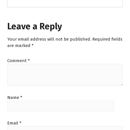
Leave a Reply
Your email address will not be published.
Required fields
are marked
*
Comment
*
Name
*
Email
*