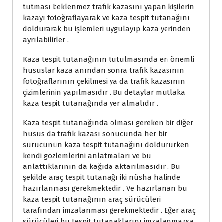
tutması beklenmez trafik kazasını yapan kişilerin
kazayı fotoğraflayarak ve kaza tespit tutanağını
doldurarak bu işlemleri uygulayıp kaza yerinden
ayrılabilirler .
Kaza tespit tutanağının tutulmasında en önemli
hususlar kaza anından sonra trafik kazasının
fotoğraflarının çekilmesi ya da trafik kazasının
çizimlerinin yapılmasıdır . Bu detaylar mutlaka
kaza tespit tutanağında yer almalıdır .
Kaza tespit tutanağında olması gereken bir diğer
husus da trafik kazası sonucunda her bir
sürücünün kaza tespit tutanağını doldururken
kendi gözlemlerini anlatmaları ve bu
anlattıklarının da kağıda aktarılmasıdır . Bu
şekilde araç tespit tutanağı iki nüsha halinde
hazırlanması gerekmektedir . Ve hazırlanan bu
kaza tespit tutanağının araç sürücüleri
tarafından imzalanması gerekmektedir . Eğer araç
sürücüleri bu tespit tutanaklarını imzalanmazsa