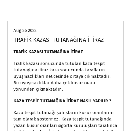
Genel
Aug 26 2022
TRAFİK KAZASI TUTANAĞINA İTİRAZ
TRAFİK KAZASI TUTANAĞINA İTİRAZ
Trafik kazası sonucunda tutulan kaza tespit
tutanağına itiraz kaza sonucunda tarafların
uyuşmazlıkları neticesinde ortaya çıkmaktadır .
Bu uyuşmazlıklar daha çok kusur oranı
yönünden çıkmaktadır .
KAZA TESPİT TUTANAĞINA İTİRAZ NASIL YAPILIR ?
Kaza tespit tutanağı şahısların kusur oranlarını
tam olarak göstermez . Kaza tespit tutanağında
yazan kusur oranları sigorta kuruluşları tarafınca