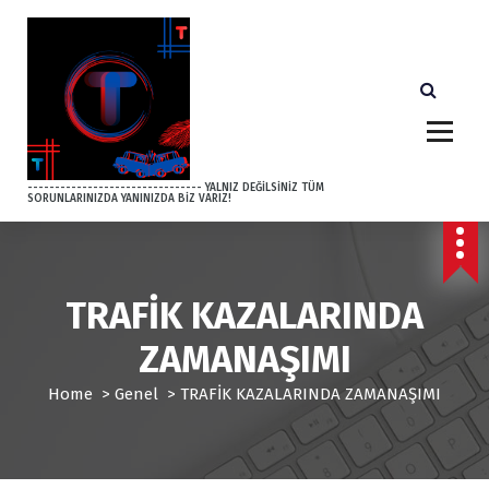
S
k
i
p
t
o
c
o
-------------------------------- YALNIZ DEĞİLSİNİZ TÜM
SORUNLARINIZDA YANINIZDA BİZ VARIZ!
n
t
e
n
t
TRAFİK KAZALARINDA
ZAMANAŞIMI
Home
>
Genel
>
TRAFİK KAZALARINDA ZAMANAŞIMI