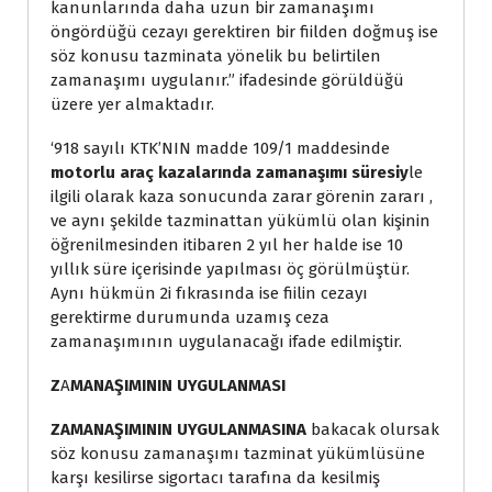
kanunlarında daha uzun bir zamanaşımı
öngördüğü cezayı gerektiren bir fiilden doğmuş ise
söz konusu tazminata yönelik bu belirtilen
zamanaşımı uygulanır.” ifadesinde görüldüğü
üzere yer almaktadır.
‘918 sayılı KTK’NIN madde 109/1 maddesinde
motorlu araç kazalarında zamanaşımı süresiy
le
ilgili olarak kaza sonucunda zarar görenin zararı ,
ve aynı şekilde tazminattan yükümlü olan kişinin
öğrenilmesinden itibaren 2 yıl her halde ise 10
yıllık süre içerisinde yapılması öç görülmüştür.
Aynı hükmün 2i fıkrasında ise fiilin cezayı
gerektirme durumunda uzamış ceza
zamanaşımının uygulanacağı ifade edilmiştir.
Z
A
MANAŞIMININ UYGULANMASI
ZAMANAŞIMININ UYGULANMASINA
bakacak olursak
söz konusu zamanaşımı tazminat yükümlüsüne
karşı kesilirse sigortacı tarafına da kesilmiş