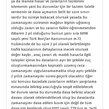
ya da manevi hasar ve zararların tazminini
istemenin yani bu durumlar için bir tazmin talebi
vermenin ve dava açmanın belli bir süre sınırı
vardır bu süreye bakacak olursak yasada bu
zamanaşımı süresinin mağdur kişinin uğramış
olduğu zararı ve bu zararın failini öğrenmesinden
itibaren 2 yıl olduğunu bunun yanı sıra 6098
sayılı yeni Türk Borçlar Kanununun m.72
hükmünde de bu süre 2 yıl olarak belirtilmiştir.
trafik kazalarının detaylarına inecek olursak
değer kaybı , araç zararı vb. maddi hasarla ilgili
talepler içinse bu davaların ayrı bir şekilde suç
oluşturmamasından kaynaklı uzamış ceza
zamanaşımı uygulanamamakta olup aynı şekilde
2 yıllık zamanaşımı süresi geçerli olacaktır. Eğer
söz konusu kazadaki zararların miktarı yargılama
esnasında bilirkişi aracılığıyla tespit edilebilecek
bir durum varsa bu durumda dava belirsiz alacak
davası olarak nitelendirilecek olup bu davalarda
zamanaşımı dava edilen kısım için değil de tüm
dava için kesilecek olup 6102 sayılı TTK’nın m. 1420