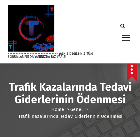
S
k
i
p
t
o
c
o
-------------------------------- YALNIZ DEĞİLSİNİZ TÜM
SORUNLARINIZDA YANINIZDA BİZ VARIZ!
n
t
e
n
Trafik Kazalarında Tedavi
t
Giderlerinin Ödenmesi
Home
>
Genel
>
Trafik Kazalarında Tedavi Giderlerinin Ödenmesi