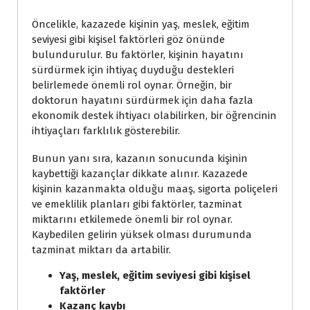
Öncelikle, kazazede kişinin yaş, meslek, eğitim
seviyesi gibi kişisel faktörleri göz önünde
bulundurulur. Bu faktörler, kişinin hayatını
sürdürmek için ihtiyaç duyduğu destekleri
belirlemede önemli rol oynar. Örneğin, bir
doktorun hayatını sürdürmek için daha fazla
ekonomik destek ihtiyacı olabilirken, bir öğrencinin
ihtiyaçları farklılık gösterebilir.
Bunun yanı sıra, kazanın sonucunda kişinin
kaybettiği kazançlar dikkate alınır. Kazazede
kişinin kazanmakta olduğu maaş, sigorta poliçeleri
ve emeklilik planları gibi faktörler, tazminat
miktarını etkilemede önemli bir rol oynar.
Kaybedilen gelirin yüksek olması durumunda
tazminat miktarı da artabilir.
Yaş, meslek, eğitim seviyesi gibi kişisel
faktörler
Kazanç kaybı