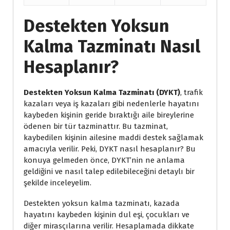
Destekten Yoksun
Kalma Tazminatı Nasıl
Hesaplanır?
Destekten Yoksun Kalma Tazminatı (DYKT)
, trafik
kazaları veya iş kazaları gibi nedenlerle hayatını
kaybeden kişinin geride bıraktığı aile bireylerine
ödenen bir tür tazminattır. Bu tazminat,
kaybedilen kişinin ailesine maddi destek sağlamak
amacıyla verilir. Peki, DYKT nasıl hesaplanır? Bu
konuya gelmeden önce, DYKT’nin ne anlama
geldiğini ve nasıl talep edilebileceğini detaylı bir
şekilde inceleyelim.
Destekten yoksun kalma tazminatı, kazada
hayatını kaybeden kişinin dul eşi, çocukları ve
diğer mirasçılarına verilir. Hesaplamada dikkate