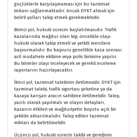
güçlüklerle karşılaşmaması için bu tazminat
imkanı sağlanmaktadır. Ancak DYKT almak için
belirli yolları takip etmek gerekmektedir.
Birinci yol, hukuki sürecin başlatılmasıdır. Trafik
kazalarında mağdur olan kişi, öncelikle olayı
hukuki olarak takip etmeli ve yetkili mercilere
başvurmalıdır. Bu başvuru genellikle kaza sonrası
acil müdahele ekibine veya polis birimine yapılır.
Bu birimler olayı inceleyecek ve gerekli inceleme
raporlarını hazırlayacaktır.
İkinci yol, tazminat talebinin iletilmesidir. DYKT için
tazminat talebi, trafik sigortası şirketine ya da
kazaya karışan aracın sahibine iletilmelidir. Talep,
yazılı olarak yapılmalı ve olayın detayları,
kazanın etkileri ve mağduriyetin boyutu açık bir
şekilde aktarılmalıdır. Talep edilen tazminat
miktarı da belirtilmelidir.
Üçüncü yol, hukuki sürecin takibi ve gereğinin