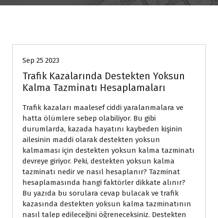
Genel
Sep 25 2023
Trafik Kazalarında Destekten Yoksun
Kalma Tazminatı Hesaplamaları
Trafik kazaları maalesef ciddi yaralanmalara ve
hatta ölümlere sebep olabiliyor. Bu gibi
durumlarda, kazada hayatını kaybeden kişinin
ailesinin maddi olarak destekten yoksun
kalmaması için destekten yoksun kalma tazminatı
devreye giriyor. Peki, destekten yoksun kalma
tazminatı nedir ve nasıl hesaplanır? Tazminat
hesaplamasında hangi faktörler dikkate alınır?
Bu yazıda bu sorulara cevap bulacak ve trafik
kazasında destekten yoksun kalma tazminatının
nasıl talep edileceğini öğreneceksiniz. Destekten