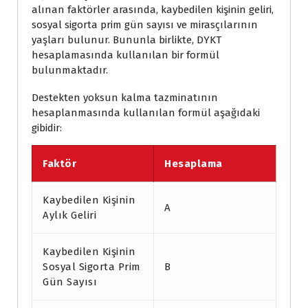
alınan faktörler arasında, kaybedilen kişinin geliri,
sosyal sigorta prim gün sayısı ve mirasçılarının
yaşları bulunur. Bununla birlikte, DYKT
hesaplamasında kullanılan bir formül
bulunmaktadır.
Destekten yoksun kalma tazminatının
hesaplanmasında kullanılan formül aşağıdaki
gibidir:
Faktör
Hesaplama
Kaybedilen Kişinin
A
Aylık Geliri
Kaybedilen Kişinin
Sosyal Sigorta Prim
B
Gün Sayısı