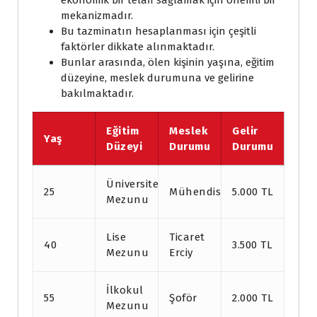
ekonomik bir telafi sağlamak için önemli bir
mekanizmadır.
Bu tazminatın hesaplanması için çeşitli
faktörler dikkate alınmaktadır.
Bunlar arasında, ölen kişinin yaşına, eğitim
düzeyine, meslek durumuna ve gelirine
bakılmaktadır.
Eğitim
Meslek
Gelir
Yaş
Düzeyi
Durumu
Durumu
Üniversite
25
Mühendis
5.000 TL
Mezunu
Lise
Ticaret
40
3.500 TL
Mezunu
Erciy
İlkokul
55
Şoför
2.000 TL
Mezunu