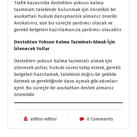
Trafik kazasında destekten yoksun kalma
tazminatı talebinde bulunmak için öncelikle bir
avukattan hukuki danışmanlık almanız önerilir.
Avukatınız, size bu süreçte yardımcı olacak ve
gerekli belgeleri hazırlamanıza yardımcı olacaktır.
Destekten Yoksun Kalma Tazminatı Almak İçin
İzlenecek Yollar
Destekten yoksun kalma tazminatı almak için
izlenecek yollar, hukuki süreci takip etmek, gerekli
belgeleri hazırlamak, talebinizi doğru bir şekilde
iletmek ve gerektiğinde dava açmak gibi adımları
içerir. Bu süreçte bir avukattan destek almanız
önemlidir.
editor editor
0 Comments