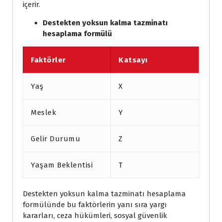
içerir.
Destekten yoksun kalma tazminatı
hesaplama formülü
Faktörler
Katsayı
Yaş
X
Meslek
Y
Gelir Durumu
Z
Yaşam Beklentisi
T
Destekten yoksun kalma tazminatı hesaplama
formülünde bu faktörlerin yanı sıra yargı
kararları, ceza hükümleri, sosyal güvenlik