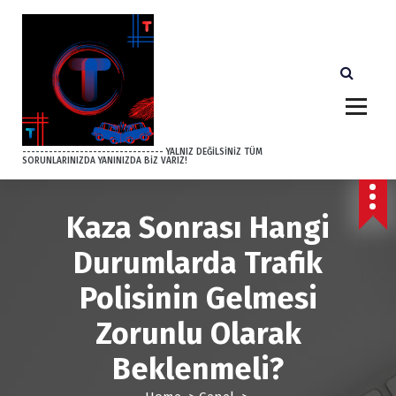
S
k
i
p
t
o
c
o
-------------------------------- YALNIZ DEĞİLSİNİZ TÜM
SORUNLARINIZDA YANINIZDA BİZ VARIZ!
n
t
e
Kaza Sonrası Hangi
n
t
Durumlarda Trafik
Polisinin Gelmesi
Zorunlu Olarak
Beklenmeli?