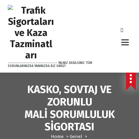
S
k
i
p
t
o
c
o
n
-------------------------------- YALNIZ DEĞİLSİNİZ TÜM
t
SORUNLARINIZDA YANINIZDA BİZ VARIZ!
e
n
t
KASKO, SOVTAJ VE
ZORUNLU
MALİ SORUMLULUK
SİGORTASI
Home
>
Genel
>