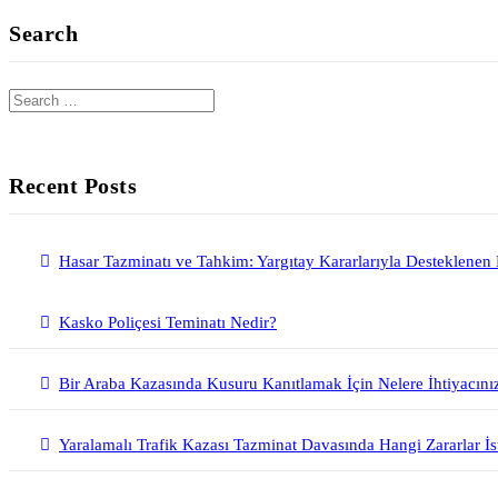
Search
Search
for:
Recent Posts
Hasar Tazminatı ve Tahkim: Yargıtay Kararlarıyla Desteklenen B
Kasko Poliçesi Teminatı Nedir?
Bir Araba Kazasında Kusuru Kanıtlamak İçin Nelere İhtiyacını
Yaralamalı Trafik Kazası Tazminat Davasında Hangi Zararlar İs