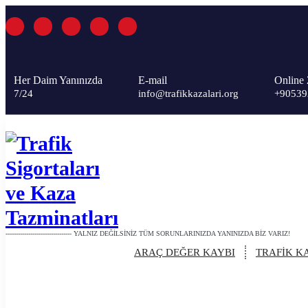
Skip
to
content
Her Daim Yanınızda
E-mail
Online
7/24
info@trafikkazalari.org
+90539
-------------------------------- YALNIZ DEĞİLSİNİZ TÜM SORUNLARINIZDA YANINIZDA BİZ VARIZ!
ARAÇ DEĞER KAYBI
TRAFİK K