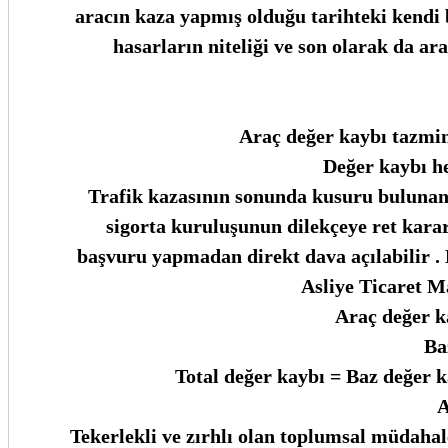
aracın kaza yapmış olduğu tarihteki kendi b
hasarların niteliği ve son olarak da a
Araç değer kaybı tazmin
Değer kaybı he
Trafik kazasının sonunda kusuru bulunan t
sigorta kuruluşunun dilekçeye ret kar
başvuru yapmadan direkt dava açılabilir 
Asliye Ticaret M
Araç değer k
Ba
Total değer kaybı = Baz değer k
Tekerlekli ve zırhlı olan toplumsal müdahale