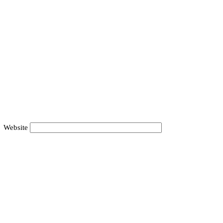
Website