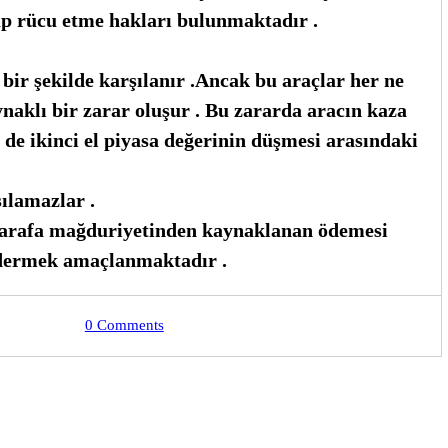
up rücu etme hakları bulunmaktadır .
 bir şekilde karşılanır .Ancak bu araçlar her ne
ynaklı bir zarar oluşur . Bu zararda aracın kaza
 de ikinci el piyasa değerinin düşmesi arasındaki
ılamazlar .
 tarafa mağduriyetinden kaynaklanan ödemesi
idermek amaçlanmaktadır .
0 Comments