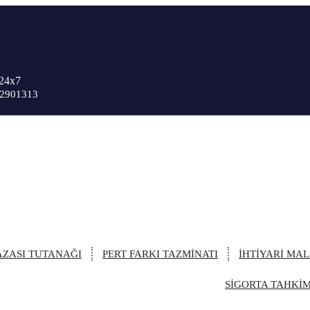
 24x7
2901313
AZASI TUTANAĞI
PERT FARKI TAZMİNATI
İHTİYARİ MAL
SİGORTA TAHKİ