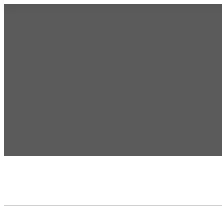
Genel