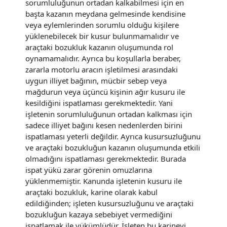
sorumluluğunun ortadan kalkabilmesi için en
başta kazanın meydana gelmesinde kendisine
veya eylemlerinden sorumlu olduğu kişilere
yüklenebilecek bir kusur bulunmamalıdır ve
araçtaki bozukluk kazanın oluşumunda rol
oynamamalıdır. Ayrıca bu koşullarla beraber,
zararla motorlu aracın işletilmesi arasındaki
uygun illiyet bağının, mücbir sebep veya
mağdurun veya üçüncü kişinin ağır kusuru ile
kesildiğini ispatlaması gerekmektedir. Yani
işletenin sorumluluğunun ortadan kalkması için
sadece illiyet bağını kesen nedenlerden birini
ispatlaması yeterli değildir. Ayrıca kusursuzluğunu
ve araçtaki bozukluğun kazanın oluşumunda etkili
olmadığını ispatlaması gerekmektedir. Burada
ispat yükü zarar görenin omuzlarına
yüklenmemiştir. Kanunda işletenin kusuru ile
araçtaki bozukluk, karine olarak kabul
edildiğinden; işleten kusursuzluğunu ve araçtaki
bozukluğun kazaya sebebiyet vermediğini
ispatlamak ile yükümlüdür. İşleten bu karineyi