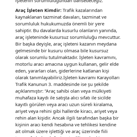
işletenin sorumluluğundan bahsedeceğiz.
Araç İşleten Kimdir:
Trafik kazalarından
kaynaklanan tazminat davaları, tazminat ve
sorumluluk hukukumuzda önemli bir yere
sahiptir. Bu davalarda kusurlu olanların yanında,
araç işleteninde kusursuz sorumluluğu mevcuttur.
Bir başka deyişle, araç işleteni kazanın meydana
gelmesinde bir kusuru olmasa bile kusursuz
olarak sorumlu tutulmaktadır. İşleten kavramını,
motorlu aracı amacına uygun kullanan, gelir elde
eden, yararları olan, giderlerine katlanan kişi
olarak tanımlayabiliriz.İşleten kavramı Karayolları
Trafik Kanunun 3. maddesinde ise şu şekilde
açıklanmıştır: “Araç sahibi olan veya mülkiyeti
muhafaza kaydı ile satışta alıcı sıfatı ile sicilde
kayıtlı görülen veya aracı uzun süreli kiralama,
ariyet veya rehini gibi hallerde kiracı, ariyet veya
rehin alan kişidir. Ancak ilgili tarafından başka bir
kişinin aracı kendi hesabına ve tehlikesi kendine
ait olmak üzere işlettiği ve araç üzerinde fiili