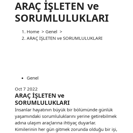
ARAÇ İŞLETEN ve
S
k
SORUMLULUKLARI
i
p
t
Home
>
Genel
>
o
ARAÇ İŞLETEN ve SORUMLULUKLARI
c
o
n
t
e
n
Genel
t
Oct 7 2022
ARAÇ İŞLETEN ve
SORUMLULUKLARI
İnsanlar hayatının büyük bir bölümünde günlük
yaşamındaki sorumluluklarını yerine getirebilmek
adına ulaşım araçlarına ihtiyaç duyarlar.
Kimilerinin her gün gitmek zorunda olduğu bir işi,