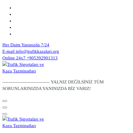
Skip
to
content
Her Daim Yanınızda
7/24
E-mail
info@trafikkazalari.org
Online 24x7
+905392901313
-------------------------------- YALNIZ DEĞİLSİNİZ TÜM
SORUNLARINIZDA YANINIZDA BİZ VARIZ!