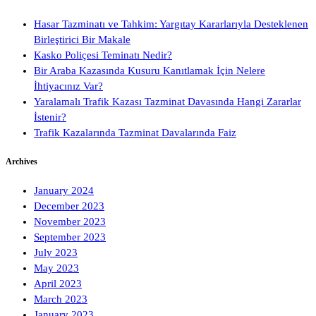
Hasar Tazminatı ve Tahkim: Yargıtay Kararlarıyla Desteklenen
Birleştirici Bir Makale
Kasko Poliçesi Teminatı Nedir?
Bir Araba Kazasında Kusuru Kanıtlamak İçin Nelere
İhtiyacınız Var?
Yaralamalı Trafik Kazası Tazminat Davasında Hangi Zararlar
İstenir?
Trafik Kazalarında Tazminat Davalarında Faiz
Archives
January 2024
December 2023
November 2023
September 2023
July 2023
May 2023
April 2023
March 2023
January 2023