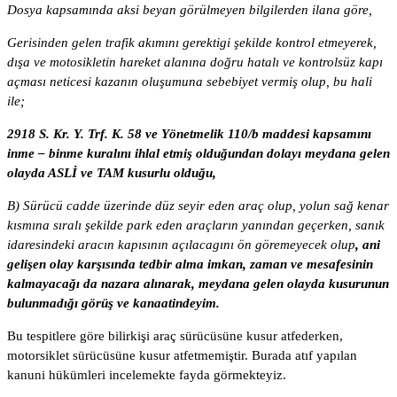
Dosya kapsamında aksi beyan görülmeyen bilgilerden ilana göre,
Gerisinden gelen trafik akımını gerektigi şekilde kontrol etmeyerek,
dışa ve motosikletin hareket alanına doğru hatalı ve kontrolsüz kapı
açması neticesi kazanın oluşumuna sebebiyet vermiş olup, bu hali
ile;
2918 S. Kr. Y. Trf. K. 58 ve Yönetmelik 110/b maddesi kapsamını
inme – binme kuralını ihlal etmiş olduğundan dolayı meydana gelen
olayda ASLİ ve TAM kusurlu olduğu,
B) Sürücü cadde üzerinde düz seyir eden araç olup, yolun sağ kenar
kısmına sıralı şekilde park eden araçların yanından geçerken, sanık
idaresindeki aracın kapısının açılacagını ön göremeyecek olup
, ani
gelişen olay karşısında tedbir alma imkan, zaman ve mesafesinin
kalmayacağı da nazara alınarak, meydana gelen olayda kusurunun
bulunmadığı görüş ve kanaatindeyim.
Bu tespitlere göre bilirkişi araç sürücüsüne kusur atfederken,
motorsiklet sürücüsüne kusur atfetmemiştir. Burada atıf yapılan
kanuni hükümleri incelemekte fayda görmekteyiz.