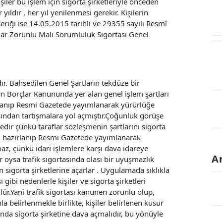
işiler bu işlem için sigorta şirketleriyle önceden
ıldır , her yıl yenilenmesi gerekir. Kişilerin
çeriği ise 14.05.2015 tarihli ve 29355 sayılı Resmî
lar Zorunlu Mali Sorumluluk Sigortası Genel
dır. Bahsedilen Genel Şartların tekdüze bir
n Borçlar Kanununda yer alan genel işlem şartları
ırlanıp Resmi Gazetede yayımlanarak yürürlüğe
sından tartışmalara yol açmıştır.Çoğunluk görüşe
edir çünkü taraflar sözleşmenin şartlarını sigorta
an hazırlanıp Resmi Gazetede yayımlanarak
az, çünkü idari işlemlere karşı dava idareye
A
lır oysa trafik sigortasında olası bir uyuşmazlık
sigorta şirketlerine açarlar . Uygulamada sıklıkla
gibi nedenlerle kişiler ve sigorta şirketleri
ür.Yani trafik sigortası kanunen zorunlu olup,
a belirlenmekle birlikte, kişiler belirlenen kusur
nda sigorta şirketine dava açmalıdır, bu yönüyle