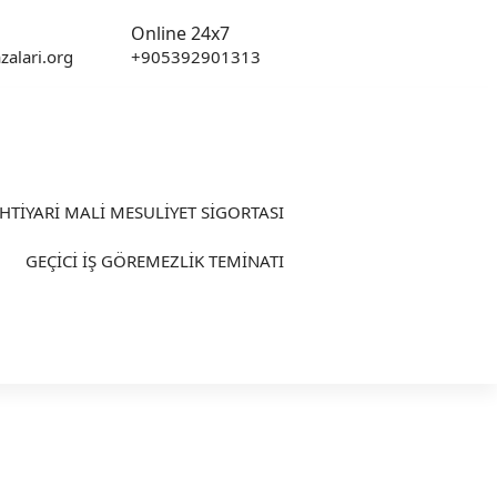
Online 24x7
zalari.org
+905392901313
İHTİYARİ MALİ MESULİYET SİGORTASI
GEÇİCİ İŞ GÖREMEZLİK TEMİNATI