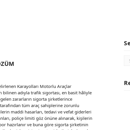
S
Se
ÇÖZÜM
for
R
elirlenen Karayolları Motorlu Araçlar
ilinen adıyla trafik sigortası, en basit hâliyle
len zararların sigorta şirketlerince
t tarafından tüm araç sahiplerine zorunlu
erin maddi hasarları, tedavi ve vefat giderleri
ları, poliçe limiti göz önüne alınarak, kişilerin
or hazırlanır ve buna göre sigorta şirketinin