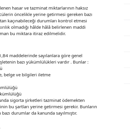
rlenen hasar ve tazminat miktarlarının haksız
ülerin öncelikle yerine getirmesi gereken bazı
ttan kaçınabileceği durumları kontrol etmesi
ırılık olmadığı hâlde hâlâ belirlenen maddi
an bu miktara itiraz edilmelidir.
1,B4 maddelerinde sayılanlara göre genel
şletenin bazı yükümlülükleri vardır . Bunlar :
ğü
, belge ve bilgileri iletme
kümlülüğü
 yükümlülüğü
nda sigorta şirketleri tazminat ödemekten
inin bu şartları yerine getirmesi gerekir. Bunların
n bazı durumlar da kanunda sayılmıştır.
r