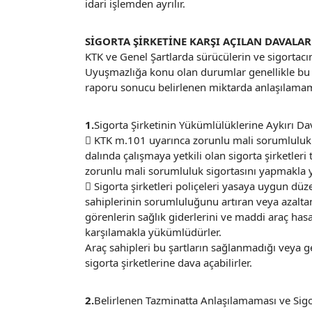
idari işlemden ayrılır.
SİGORTA ŞİRKETİNE KARŞI AÇILAN DAVALAR
KTK ve Genel Şartlarda sürücülerin ve sigortacın
Uyuşmazlığa konu olan durumlar genellikle b
raporu sonucu belirlenen miktarda anlaşılama
1.
Sigorta Şirketinin Yükümlülüklerine Aykırı D
 KTK m.101 uyarınca zorunlu mali sorumluluk s
dalında çalışmaya yetkili olan sigorta şirketleri t
zorunlu mali sorumluluk sigortasını yapmakla 
 Sigorta şirketleri poliçeleri yasaya uygun dü
sahiplerinin sorumluluğunu artıran veya azalta
görenlerin sağlık giderlerini ve maddi araç has
karşılamakla yükümlüdürler.
Araç sahipleri bu şartların sağlanmadığı veya ge
sigorta şirketlerine dava açabilirler.
2.
Belirlenen Tazminatta Anlaşılamaması ve Sigo