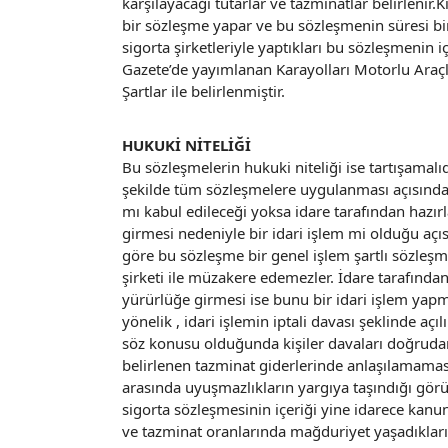
karşılayacağı tutarlar ve tazminatlar belirlenir.K
bir sözleşme yapar ve bu sözleşmenin süresi bir y
sigorta şirketleriyle yaptıkları bu sözleşmenin i
Gazete’de yayımlanan Karayolları Motorlu Araç
Şartlar ile belirlenmiştir.
HUKUKİ NİTELİĞİ
Bu sözleşmelerin hukuki niteliği ise tartışamalı
şekilde tüm sözleşmelere uygulanması açısında
mı kabul edileceği yoksa idare tarafından haz
girmesi nedeniyle bir idari işlem mi olduğu açı
göre bu sözleşme bir genel işlem şartlı sözleşm
şirketi ile müzakere edemezler. İdare tarafınd
yürürlüğe girmesi ise bunu bir idari işlem yapm
yönelik , idari işlemin iptali davası şeklinde açı
söz konusu olduğunda kişiler davaları doğrudan 
belirlenen tazminat giderlerinde anlaşılamaması 
arasında uyuşmazlıkların yargıya taşındığı görül
sigorta sözleşmesinin içeriği yine idarece kanunl
ve tazminat oranlarında mağduriyet yaşadıkları