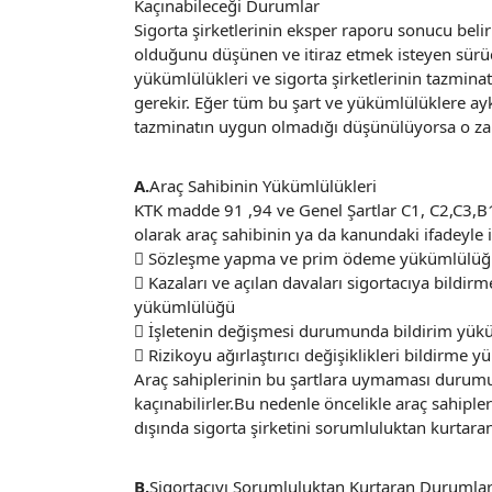
Kaçınabileceği Durumlar
Sigorta şirketlerinin eksper raporu sonucu beli
olduğunu düşünen ve itiraz etmek isteyen sürüc
yükümlülükleri ve sigorta şirketlerinin tazmina
gerekir. Eğer tüm bu şart ve yükümlülüklere ayk
tazminatın uygun olmadığı düşünülüyorsa o zam
A.
Araç Sahibinin Yükümlülükleri
KTK madde 91 ,94 ve Genel Şartlar C1, C2,C3,B
olarak araç sahibinin ya da kanundaki ifadeyle i
 Sözleşme yapma ve prim ödeme yükümlülü
 Kazaları ve açılan davaları sigortacıya bildirme
yükümlülüğü
 İşletenin değişmesi durumunda bildirim yü
 Rizikoyu ağırlaştırıcı değişiklikleri bildirme
Araç sahiplerinin bu şartlara uymaması durumu
kaçınabilirler.Bu nedenle öncelikle araç sahipler
dışında sigorta şirketini sorumluluktan kurtara
B.
Sigortacıyı Sorumluluktan Kurtaran Durumla