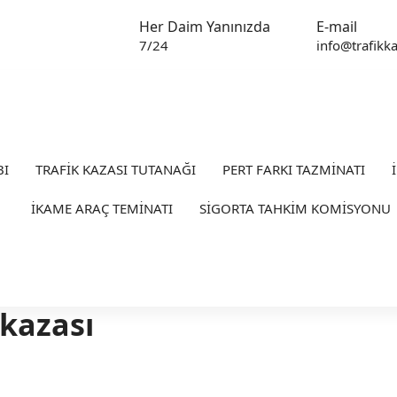
Her Daim Yanınızda
E-mail
7/24
info@trafikka
BI
TRAFİK KAZASI TUTANAĞI
PERT FARKI TAZMİNATI
İKAME ARAÇ TEMİNATI
SİGORTA TAHKİM KOMİSYONU
kkazası