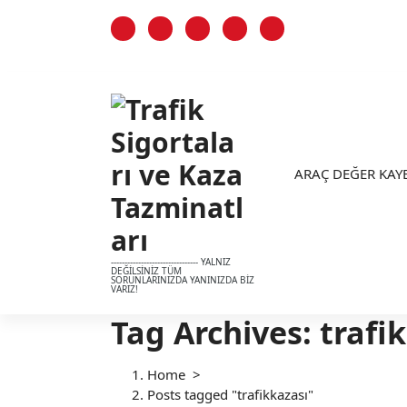
S
k
i
p
t
o
c
o
n
ARAÇ DEĞER KAY
t
e
n
t
-------------------------------- YALNIZ
DEĞİLSİNİZ TÜM
SORUNLARINIZDA YANINIZDA BİZ
VARIZ!
Tag Archives: trafi
Home
>
Posts tagged "trafikkazası"