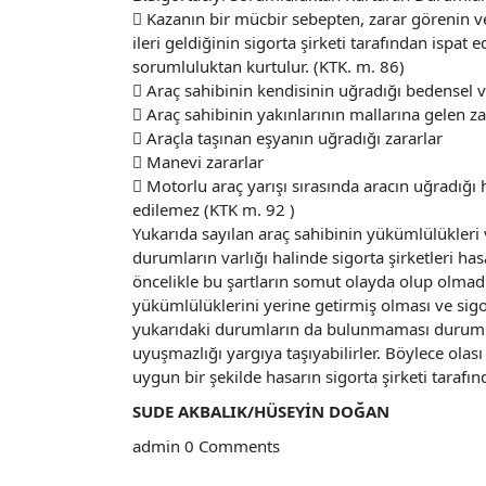
 Kazanın bir mücbir sebepten, zarar görenin v
ileri geldiğinin sigorta şirketi tarafından ispa
sorumluluktan kurtulur. (KTK. m. 86)
 Araç sahibinin kendisinin uğradığı bedensel v
 Araç sahibinin yakınlarının mallarına gelen za
 Araçla taşınan eşyanın uğradığı zararlar
 Manevi zararlar
 Motorlu araç yarışı sırasında aracın uğradığı 
edilemez (KTK m. 92 )
Yukarıda sayılan araç sahibinin yükümlülükleri
durumların varlığı halinde sigorta şirketleri ha
öncelikle bu şartların somut olayda olup olmadı
yükümlülüklerini yerine getirmiş olması ve sig
yukarıdaki durumların da bulunmaması durumun
uyuşmazlığı yargıya taşıyabilirler. Böylece olas
uygun bir şekilde hasarın sigorta şirketi tarafın
SUDE AKBALIK/HÜSEYİN DOĞAN
admin
0 Comments