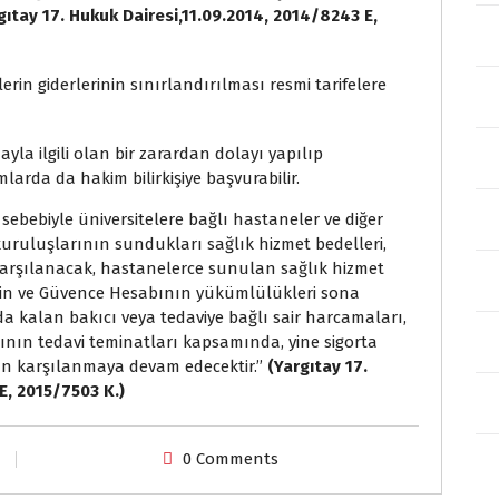
gıtay 17. Hukuk Dairesi,11.09.2014,
2014/8243 E,
rin giderlerinin sınırlandırılması resmi tarifelere
yla ilgili olan bir zarardan dolayı yapılıp
larda da hakim bilirkişiye başvurabilir.
rı sebebiyle üniversitelere bağlı hastaneler ve diğer
uruluşlarının sundukları sağlık hizmet bedelleri,
arşılanacak, hastanelerce sunulan sağlık hizmet
inin ve Güvence Hesabının yükümlülükleri sona
da kalan bakıcı veya tedaviye bağlı sair harcamaları,
bının tedavi teminatları kapsamında, yine sigorta
an karşılanmaya devam edecektir.’’
(Yargıtay 17.
E, 2015/7503 K.)
0 Comments