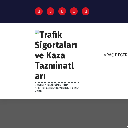
S
k
i
p
t
o
c
o
n
ARAÇ DEĞER
t
e
n
t
-------------------------------
- YALNIZ DEĞİLSİNİZ TÜM
SORUNLARINIZDA YANINIZDA BİZ
VARIZ!