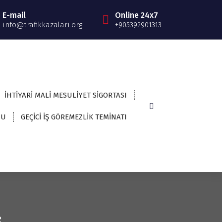
E-mail
Online 24x7
info@trafikkazalari.org
+905392901313
İHTİYARİ MALİ MESULİYET SİGORTASI
NU
GEÇİCİ İŞ GÖREMEZLİK TEMİNATI