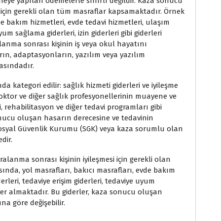
neye yapılan ödemelerle sınırlı değildir. Kaza sonucu
 için gerekli olan tüm masraflar kapsamaktadır. Örnek
de bakım hizmetleri, evde tedavi hizmetleri, ulaşım
yum sağlama giderleri, izin giderleri gibi giderleri
lanma sonrası kişinin iş veya okul hayatını
rın, adaptasyonların, yazılım veya yazılım
rasındadır.
da kategori edilir: sağlık hizmeti giderleri ve iyileşme
 doktor ve diğer sağlık profesyonellerinin muayene ve
avi, rehabilitasyon ve diğer tedavi programları gibi
sonucu oluşan hasarın derecesine ve tedavinin
 Sosyal Güvenlik Kurumu (SGK) veya kaza sorumlu olan
dir.
ralanma sonrası kişinin iyileşmesi için gerekli olan
sında, yol masrafları, bakıcı masrafları, evde bakım
erleri, tedaviye erişim giderleri, tedaviye uyum
er yer almaktadır. Bu giderler, kaza sonucu oluşan
a göre değişebilir.