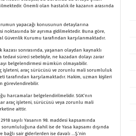
ilmektedir. Önemli olan hastalık ile kazanın arasında
i kurumun yapacağı konusunun detaylarına
i noktasında bir ayrıma gidilmektedir. Buna göre,
al Güvenlik Kurumu tarafından karşılanmaktadır.
fik kazası sonrasında, yaşanan olaydan kaynaklı
 tedavi süreci sebebiyle, ne kazadan dolayı zarar
ayı belgelendirmesi mümkün olmayabilir.
ç işleteni, araç sürücüsü ve zorunlu mali sorumluluk
irketi tarafından karşılamaktadır. Hakim, uzman kişileri
 görevlendirebilir.
u harcamalar belgelendirilmelidir. SGK’nın
r araç işleteni, sürücüsü veya zorunlu mali
ketine aittir.
en 2918 sayılı Yasanın 98. maddesi kapsamında
 sorumluluğuna dahil ise de Yasa kapsamı dışında
e bağlı sair giderlerden ise davalı …Ş.’nin