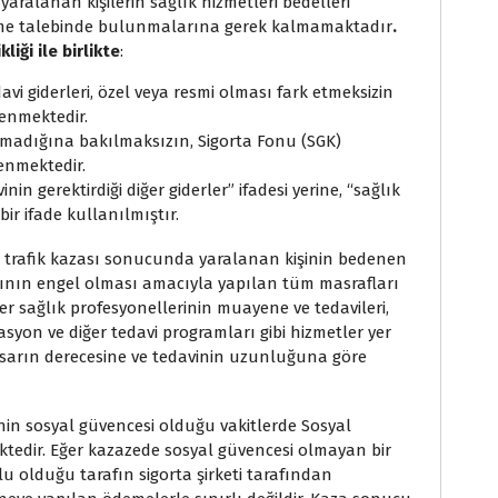
ralanan kişilerin sağlık hizmetleri bedelleri
me talebinde bulunmalarına gerek kalmamaktadır
.
iği ile birlikte
:
i giderleri, özel veya resmi olması fark etmeksizin
enmektedir.
madığına bakılmaksızın, Sigorta Fonu (SGK)
enmektedir.
nin gerektirdiği diğer giderler” ifadesi yerine, “sağlık
bir ifade kullanılmıştır.
ri, trafik kazası sonucunda yaralanan kişinin bedenen
sının engel olması amacıyla yapılan tüm masrafları
iğer sağlık profesyonellerinin muayene ve tedavileri,
litasyon ve diğer tedavi programları gibi hizmetler yer
hasarın derecesine ve tedavinin uzunluğuna göre
nin sosyal güvencesi olduğu vakitlerde Sosyal
edir. Eğer kazazede sosyal güvencesi olmayan bir
u olduğu tarafın sigorta şirketi tarafından