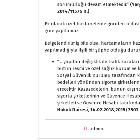
sorumluluğu devam etmektedir.’’
(Yar
2014/11575 K.)
Ek olarak özel hastanelerde görülen tedavile
göre yapılamaz.
Belgelendirilmiş bile olsa, harcamaların kaza
yapılmadığıyla ilgili bir şüphe olduğu durum
‘‘… yapılan değişiklik ile trafik kazala
bütün resmi ve özel sağlık kurum ve k
Sosyal Güvenlik Kurumu tarafından k
bedelleri yönünden sigorta şirketler
erecektir. Kazazedelerin, bunun dışın
sigorta şirketlerinin ve Güvence Hesa
şirketleri ve Güvence Hesabı tarafınd
Hukuk Dairesi, 14.02.2018,2015/7503 
admin