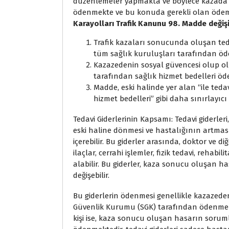
düzenlemeler yapmakta ve böylece kazada ya
ödenmekte ve bu konuda gerekli olan öde
Karayolları Trafik Kanunu 98. Madde değişikl
Trafik kazaları sonucunda oluşan tedav
tüm sağlık kuruluşları tarafından öd
Kazazedenin sosyal güvencesi olup ol
tarafından sağlık hizmet bedelleri öd
Madde, eski halinde yer alan “ile tedavi
hizmet bedelleri” gibi daha sınırlayıcı 
Tedavi Giderlerinin Kapsamı: Tedavi giderle
eski haline dönmesi ve hastalığının artma
içerebilir. Bu giderler arasında, doktor ve d
ilaçlar, cerrahi işlemler, fizik tedavi, rehabi
alabilir. Bu giderler, kaza sonucu oluşan 
değişebilir.
Bu giderlerin ödenmesi genellikle kazazede
Güvenlik Kurumu (SGK) tarafından ödenmekt
kişi ise, kaza sonucu oluşan hasarın soruml