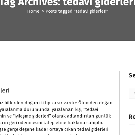
Tag Archives: tedavi giderler
Home
>
Posts tagged "tedavi giderleri"
S
leri
Se
for
z fiillerden doğan iki tip zarar vardır: Ölümden doğan
 yaralanma durumunda, yaralanan kişi, “tedavi
R
inin ve “iyileşme giderleri” olarak adlandırılan günlük
rın geri ödenmesini talep etme hakkına sahiptir.
 gerçekleşene kadar ortaya çıkan tedavi giderleri