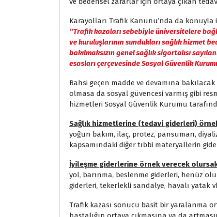
ve bedensel zararlar için ortaya çıkan ted
Karayolları Trafik Kanunu’nda da konuyla 
‘‘Trafik kazaları sebebiyle üniversitelere bağ
ve kuruluşlarının sundukları sağlık hizmet b
bakılmaksızın genel sağlık sigortalısı sayılan
esasları çerçevesinde Sosyal Güvenlik Kurumu 
Bahsi geçen madde ve devamına bakılacak ol
olmasa da sosyal güvencesi varmış gibi res
hizmetleri Sosyal Güvenlik Kurumu tarafınd
Sağlık hizmetlerine (tedavi giderleri) örn
yoğun bakım, ilaç, protez, pansuman, diyaliz
kapsamındaki diğer tıbbi materyallerin gider
İyileşme giderlerine örnek verecek olursa
yol, barınma, beslenme giderleri, henüz ol
giderleri, tekerlekli sandalye, havalı yatak 
Trafik kazası sonucu basit bir yaralanma o
hastalığın ortaya çıkmasına ya da artmas