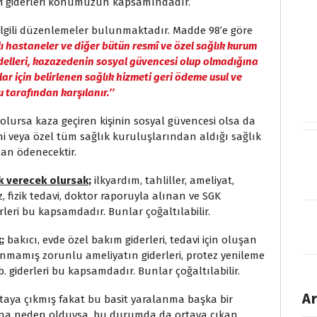
avi giderleri konumuzun kapsamındadır.
ilgili düzenlemeler bulunmaktadır. Madde 98’e göre
lı hastaneler ve diğer bütün resmî ve özel sağlık kurum
edelleri, kazazedenin sosyal güvencesi olup olmadığına
lar için belirlenen sağlık hizmeti geri ödeme usul ve
tarafından karşılanır.’’
ursa kaza geçiren kişinin sosyal güvencesi olsa da
mi veya özel tüm sağlık kuruluşlarından aldığı sağlık
an ödenecektir.
ek verecek olursak
;
ilkyardım, tahliller, ameliyat,
, fizik tedavi, doktor raporuyla alınan ve SGK
leri bu kapsamdadır. Bunlar çoğaltılabilir.
k
;
bakıcı, evde özel bakım giderleri, tedavi için oluşan
unmamış zorunlu ameliyatın giderleri, protez yenileme
vb. giderleri bu kapsamdadır. Bunlar çoğaltılabilir.
Ar
rtaya çıkmış fakat bu basit yaralanma başka bir
ına neden olduysa, bu durumda da ortaya çıkan