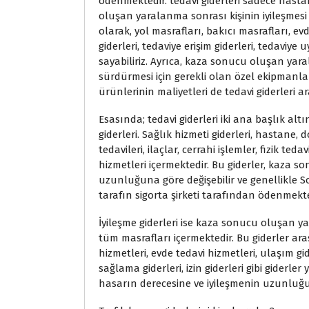
ödenmektedir. tedavi giderleri sadece hasta
oluşan yaralanma sonrası kişinin iyileşmesi
olarak, yol masrafları, bakıcı masrafları, ev
giderleri, tedaviye erişim giderleri, tedaviye u
sayabiliriz. Ayrıca, kaza sonucu oluşan yara
sürdürmesi için gerekli olan özel ekipmanla
ürünlerinin maliyetleri de tedavi giderleri a
Esasında; tedavi giderleri iki ana başlık altın
giderleri. Sağlık hizmeti giderleri, hastane,
tedavileri, ilaçlar, cerrahi işlemler, fizik ted
hizmetleri içermektedir. Bu giderler, kaza 
uzunluğuna göre değişebilir ve genellikle
tarafın sigorta şirketi tarafından ödenmekte
İyileşme giderleri ise kaza sonucu oluşan ya
tüm masrafları içermektedir. Bu giderler ara
hizmetleri, evde tedavi hizmetleri, ulaşım gid
sağlama giderleri, izin giderleri gibi giderl
hasarın derecesine ve iyileşmenin uzunluğun