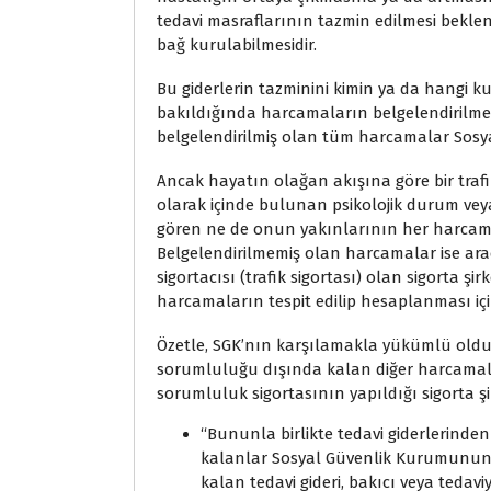
tedavi masraflarının tazmin edilmesi beklen
bağ kurulabilmesidir.
Bu giderlerin tazminini kimin ya da hang
bakıldığında harcamaların belgelendirilmes
belgelendirilmiş olan tüm harcamalar Sosy
Ancak hayatın olağan akışına göre bir tra
olarak içinde bulunan psikolojik durum veya
gören ne de onun yakınlarının her harcam
Belgelendirilmemiş olan harcamalar ise ara
sigortacısı (trafik sigortası) olan sigorta ş
harcamaların tespit edilip hesaplanması için
Özetle, SGK’nın karşılamakla yükümlü olduğ
sorumluluğu dışında kalan diğer harcamala
sorumluluk sigortasının yapıldığı sigorta şir
‘‘Bununla birlikte tedavi giderlerind
kalanlar Sosyal Güvenlik Kurumunun
kalan tedavi gideri, bakıcı veya tedaviy