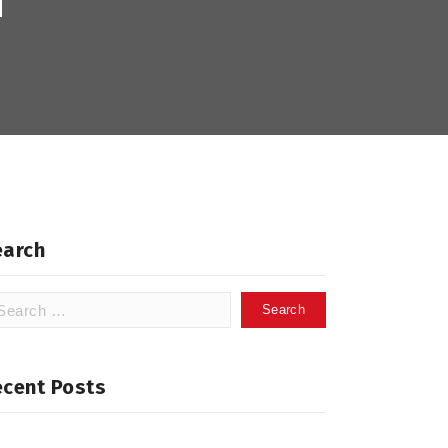
i
earch
arch
:
ecent Posts