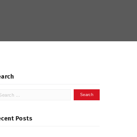
earch
arch
:
ecent Posts