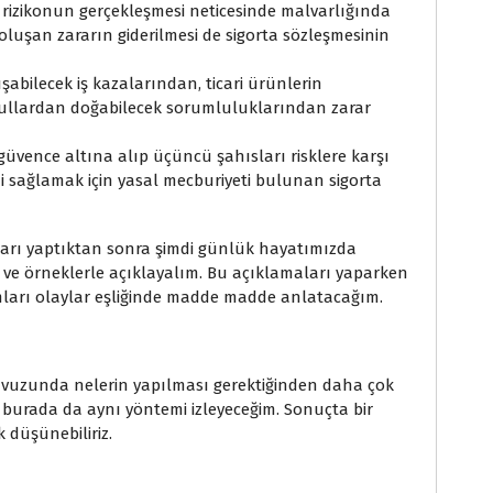
n rizikonun gerçekleşmesi neticesinde malvarlığında
oluşan zararın giderilmesi de sigorta sözleşmesinin
uşabilecek iş kazalarından, ticari ürünlerin
şullardan doğabilecek sorumluluklarından zarar
güvence altına alıp üçüncü şahısları risklere karşı
 sağlamak için yasal mecburiyeti bulunan sigorta
maları yaptıktan sonra şimdi günlük hayatımızda
 ve örneklerle açıklayalım. Bu açıklamaları yaparken
mları olaylar eşliğinde madde madde anlatacağım.
lavuzunda nelerin yapılması gerektiğinden daha çok
 burada da aynı yöntemi izleyeceğim. Sonuçta bir
k düşünebiliriz.