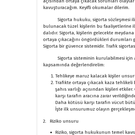
açısından ortaya çıkacak sorunları olaylar
kavuşturacağım. Keyifli okumalar dilerim.
Sigorta hukuku, sigorta sözleşmesi ilişkis
bulunacak tüzel kişilerin bu faaliyetlerine i
dalıdır. Sigorta, kişilerin gelecekte meyda
ortaya çıkacağını öngördükleri durumları 
Sigorta bir güvence sistemidir. Trafik sigort
Sigorta sisteminin kurulabilmesi için alt
kapsamında değerlendirelim:
Tehlikeye maruz kalacak kişiler unsu
Trafikte ortaya çıkacak kaza tehlikel
şahıs varlığı açısından kişileri etkile
karşı tarafın aracına zarar verildiğind
Daha kötüsü karşı tarafın vücut bütü
İşte ilk unsurumuz olayın gerçekleşmes
2. Riziko unsuru
Riziko, sigorta hukukunun temel kavra