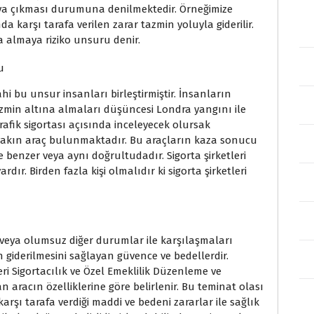
taya çıkması durumuna denilmektedir. Örneğimize
a karşı tarafa verilen zarar tazmin yoluyla giderilir.
a almaya riziko unsuru denir.
u
hi bu unsur insanları birleştirmiştir. İnsanların
zmin altına almaları düşüncesi Londra yangını ile
rafik sigortası açısında inceleyecek olursak
akın araç bulunmaktadır. Bu araçların kaza sonucu
e benzer veya aynı doğrultudadır. Sigorta şirketleri
r. Birden fazla kişi olmalıdır ki sigorta şirketleri
t veya olumsuz diğer durumlar ile karşılaşmaları
iderilmesini sağlayan güvence ve bedellerdir.
eri Sigortacılık ve Özel Emeklilik Düzenleme ve
racın özelliklerine göre belirlenir. Bu teminat olası
rşı tarafa verdiği maddi ve bedeni zararlar ile sağlık