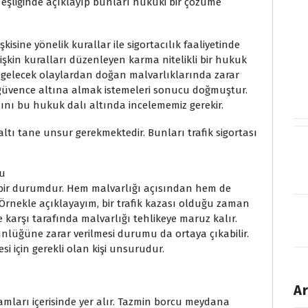
 eşliğinde açıklayıp bunları hukuki bir çözüme
ine yönelik kurallar ile sigortacılık faaliyetinde
lişkin kuralları düzenleyen karma nitelikli bir hukuk
na gelecek olaylardan doğan malvarlıklarında zarar
güvence altına almak istemeleri sonucu doğmuştur.
asını bu hukuk dalı altında incelememiz gerekir.
ı tane unsur gerekmektedir. Bunları trafik sigortası
ru
i bir durumdur. Hem malvarlığı açısından hem de
r. Örnekle açıklayayım, bir trafik kazası olduğu zaman
e karşı tarafında malvarlığı tehlikeye maruz kalır.
nlüğüne zarar verilmesi durumu da ortaya çıkabilir.
i için gerekli olan kişi unsurudur.
Ar
mları içerisinde yer alır. Tazmin borcu meydana