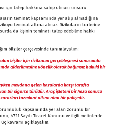
sı için talep hakkına sahip olması unsuru
zararın teminat kapsamında yer alıp almadığına
izikoyu teminat altına almaz. Rizikoların türlerine
nsurda da kişinin teminatı talep edebilme hakkı
ğım bilgiler çerçevesinde tanımlayalım:
kalan kişiler için rizikonun gerçekleşmesi sonucunda
ığında giderilmesine yönelik olarak bağımsız hukuki bir
ndeyken meydana gelen kazalarda karşı tarafta
an bir sigorta türüdür. Araç işleteni bir kaza sonucu
zararları tazminat altına alan bir poliçedir.
de sorumluluk kapsamında yer alan zorunlu bir
nunu, 4721 Sayılı Ticaret Kanunu ve ilgili metinlerde
 üç kavramı açıklayalım.