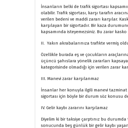
İnsanların belki de trafik sigortası kapsam
olabilir. Trafik sigortası, karşı tarafın ara
verilen bedeni ve maddi zararı karşılar. Kask
karşılayan bir sigortadır. Bir kaza durumund
kapsamında isteyemezsiniz. Bu zarar kasko 
II. Yakın akrabalarınıza trafikte vermiş ol
Özellikle burada eş ve çocukların araçlarına
üçüncü şahıslara yönelik zararları kapsaya
kategorisinde olmadığı için verilen zarar ka
III. Manevi zarar karşılanmaz
İnsanlar her konuyla ilgili manevi tazminat
sigortası için böyle bir durum söz konusu değ
IV. Gelir kaybı zararını karşılamaz
Diyelim ki bir taksiye çarptınız bu durumda
sonucunda beş günlük bir gelir kaybı yaşanmı