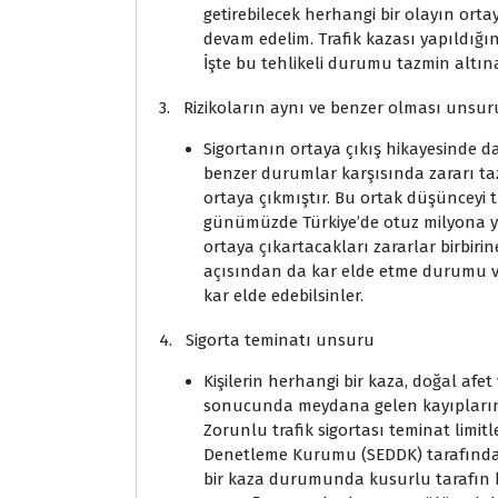
getirebilecek herhangi bir olayın or
devam edelim. Trafik kazası yapıldığınd
İşte bu tehlikeli durumu tazmin altın
3. Rizikoların aynı ve benzer olması unsur
Sigortanın ortaya çıkış hikayesinde da
benzer durumlar karşısında zararı ta
ortaya çıkmıştır. Bu ortak düşünceyi t
günümüzde Türkiye’de otuz milyona y
ortaya çıkartacakları zararlar birbirin
açısından da kar elde etme durumu vardı
kar elde edebilsinler.
4. Sigorta teminatı unsuru
Kişilerin herhangi bir kaza, doğal afe
sonucunda meydana gelen kayıpların g
Zorunlu trafik sigortası teminat limitl
Denetleme Kurumu (SEDDK) tarafından a
bir kaza durumunda kusurlu tarafın ka