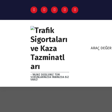
S
k
i
p
t
o
c
o
n
ARAÇ DEĞER
t
e
n
t
-------------------------------
- YALNIZ DEĞİLSİNİZ TÜM
SORUNLARINIZDA YANINIZDA BİZ
VARIZ!