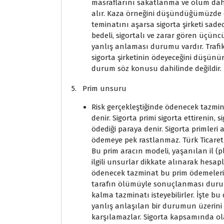
masraflarını sakatlanma ve ölüm dahil
alır. Kaza örneğini düşündüğümüzde eğ
teminatını aşarsa sigorta şirketi sad
bedeli, sigortalı ve zarar gören üçünc
yanlış anlaması durumu vardır. Trafik
sigorta şirketinin ödeyeceğini düşünü
durum söz konusu dahilinde değildir.
5. Prim unsuru
Risk gerçekleştiğinde ödenecek tazmin
denir. Sigorta primi sigorta ettirenin,
ödediği paraya denir. Sigorta primleri a
ödemeye pek rastlanmaz. Türk Ticaret
Bu prim aracın modeli, yaşanılan il (p
ilgili unsurlar dikkate alınarak hesa
ödenecek tazminat bu prim ödemeleri 
tarafın ölümüyle sonuçlanması durum
kalma tazminatı isteyebilirler. İşte 
yanlış anlaşılan bir durumun üzerini 
karşılamazlar. Sigorta kapsamında ola