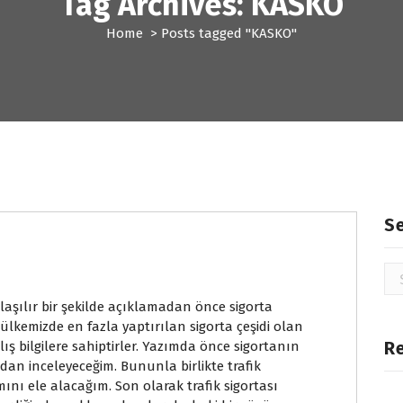
Tag Archives: KASKO
Home
>
Posts tagged "KASKO"
S
Se
for
nlaşılır bir şekilde açıklamadan önce sigorta
lkemizde en fazla yaptırılan sigorta çeşidi olan
R
anlış bilgilere sahiptirler. Yazımda önce sigortanın
ndan inceleyeceğim. Bununla birlikte trafik
ını ele alacağım. Son olarak trafik sigortası