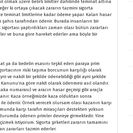
 olmak üzere belirli limitler dahilinde teminat altına
er ki ortaya çıkacak zararın tazmini sigorta
ece teminat limitlerine kadar ödeme yapar. Kalan hasar
ü şahıs tarafından ödenir. Burada insanların bir
 sigortası yaptırdıkları zaman olası bütün zararları
rler ve buna göre hareket ederler ama böyle bir
at ya da bedelin esasını teşkil eden paraya prim
 sigortacının riski taşıma borcunun karşılığı olarak
yni ve nakdi bir şekilde ödenebildiği gibi ayni şekilde
 Kanunu’na göre nakit olarak ödenmesi asıl olandır.
laka numarası) ve aracın hasar geçmişi gibi araçla
planır. Kaza örneğimizde kaza olduktan sonra
ile ödenir. Örnek verecek olursam olası kazanın karşı
unda karşı tarafın mirasçıları destekten yoksun
bu durumda ödenen primler devreye girmektedir. Yine
çizmek istiyorum. Sigorta şirketleri zararın tamamını
n zararları tazmin ederler.