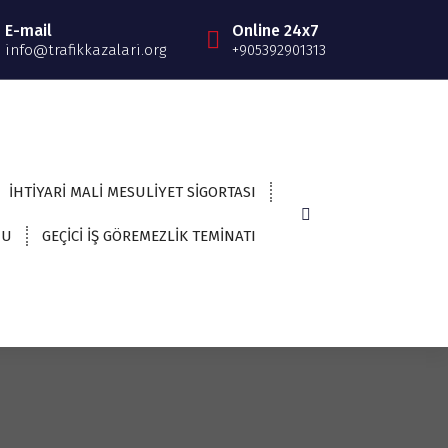
E-mail
Online 24x7
info@trafikkazalari.org
+905392901313
İHTİYARİ MALİ MESULİYET SİGORTASI
NU
GEÇİCİ İŞ GÖREMEZLİK TEMİNATI