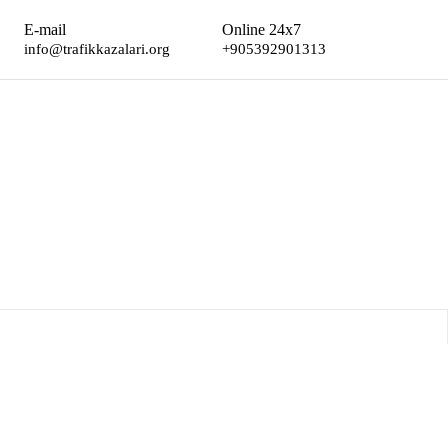
E-mail
Online 24x7
info@trafikkazalari.org
+905392901313