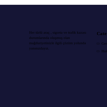
Her türlü araç , sigorta ve trafik kazası
Cat
durumlarında oluşmuş olan
mağduriyetinizle ilgili çözüm yolunda
Gen
yanınızdayız.
Hu