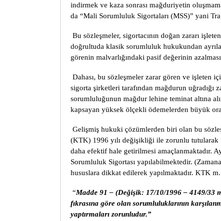
indirmek ve kaza sonrası mağduriyetin oluşmama
da “Mali Sorumluluk Sigortaları (MSS)” yani Traf
Bu sözleşmeler, sigortacının doğan zararı işlet
doğrultuda klasik sorumluluk hukukundan ayrılara
görenin malvarlığındaki pasif değerinin azalmasın
Dahası, bu sözleşmeler zarar gören ve işleten i
sigorta şirketleri tarafından mağdurun uğradığı z
sorumluluğunun mağdur lehine teminat altına alı
kapsayan yüksek ölçekli ödemelerden büyük oran
Gelişmiş hukuki çözümlerden biri olan bu sözleş
(KTK) 1996 yılı değişikliği ile zorunlu tutula
daha efektif hale getirilmesi amaçlanmaktadır. Ay
Sorumluluk Sigortası yapılabilmektedir. (Zamanaş
hususlara dikkat edilerek yapılmaktadır. KTK m.
“
Madde 91 – (Değişik: 17/10/1996 – 4149/33 md
fıkrasına göre olan sorumluluklarının karşılan
yaptırmaları zorunludur.”