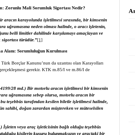
: Zorunlu Mali Sorumluk Sigortası Nedir?
Ar
 aracın karayolunda işletilmesi sırasında, bir kimsenin
ra uğramasına neden olması halinde, o aracı işletenin,
ğunu belli limitler dahilinde karşılamayı amaçlayan ve
 sigortası türüdür.”
[1]
 Alanı: Sorumluluğun Kurulması
n Türk Borçlar Kanunu’nun da uzantısı olan Karayolları
gerçekleşmesi gerekir. KTK m.85/I ve m.86/I de
4199/28 md.) Bir motorlu aracın işletilmesi bir kimsenin
rara uğramasına sebep olursa, motorlu aracın bir
u teşebbüs tarafından kesilen biletle işletilmesi halinde,
sün sahibi, doğan zarardan müştereken ve müteselsilen
.)
İşleten veya araç işleticisinin bağlı olduğu teşebbüs
utulduğu kişilerin kusuru bulunmaksızın ve araçtaki bir