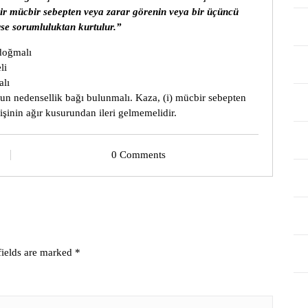
bir mücbir sebepten veya zarar görenin veya bir üçüncü
erse sorumluluktan kurtulur.”
 doğmalı
li
alı
un nedensellik bağı bulunmalı. Kaza, (i) mücbir sebepten
kişinin ağır kusurundan ileri gelmemelidir.
0 Comments
fields are marked
*