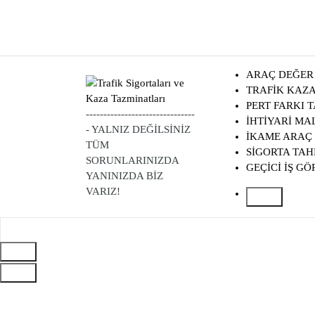
S
k
i
p
t
ARAÇ DEĞER
o
TRAFİK KAZA
c
PERT FARKI 
-------------------------------
o
İHTİYARİ MA
- YALNIZ DEĞİLSİNİZ
n
İKAME ARAÇ 
TÜM
t
SİGORTA TA
SORUNLARINIZDA
e
GEÇİCİ İŞ G
YANINIZDA BİZ
n
VARIZ!
t
Search
for: