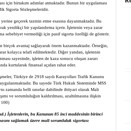
Re
sı için birtakım adımlar atmaktadır. Bunun bir uygulaması
ik Sigorta Sözleşmeleridir.
en yerine geçerek tazmin etme esasına dayanmaktadır. Bu
k yenilikçi bir yapılandırma içerir. İşletenin veya zarar
a sebebiyet vermediği için pasif sigorta özelliği de gösterir.
çin birçok avantaj sağlayarak önem kazanmaktadır. Örneğin,
arar kolayca telafi edilmektedir. Diğer yandan, işletenin
nması sayesinde, işleten de kaza sonucu oluşan zararı
da kurtularak finansal açıdan rahat eder.
meler, Türkiye de 2918 sayılı Karayolları Trafik Kanunu
rak uygulanmaktadır. Bu sayede Türk Hukuk Sisteminde MSS
nı zamanda belli sınırlar dahilinde ihtiyari olarak Mali
ımı ve sorumluluğun kaldırılması, azaltılmasına ilişkin
 100)
.) İşletenlerin, bu Kanunun 85 inci maddesinin birinci
masını sağlamak üzere mali sorumluluk sigortası