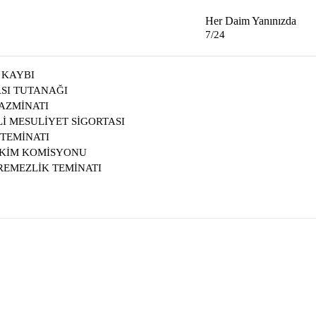
Her Daim Yanınızda
7/24
 KAYBI
SI TUTANAĞI
TAZMİNATI
Lİ MESULİYET SİGORTASI
TEMİNATI
HKİM KOMİSYONU
ÖREMEZLİK TEMİNATI