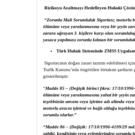
Rizikoyu Azaltmayı Hedefleyen Hukuki Çözüm
“Zorunlu Mali Sorumluluk Sigortası; motorlu bir
ölümüne veya yaralanmasına veya bir şeyin zara
zarara uğrayan 3. kişilere karşı olan sorumlulu
yasaca yapılması zorunlu kılınan bir sorumluluk
Türk Hukuk Sisteminde ZMSS Uygulama
Sigortacının doğan zararı tazmin edebilmesi içi
Trafik Kanunu’nda öngörülen birtakım şartların 
gösterilmiştir:
“
Madde 85 – (Değişik birinci fıkra: 17/10/1996-
ölümüne veya yaralanmasına yahut bir şeyin za
teşebbüsün unvanı veya işletme adı altında veya b
motorlu aracın işleteni ve bağlı olduğu teşebbü
sorumlu olurlar.”
“Madde 86 – (Değişik: 17/10/1996-4199/29 md
sahibi, kendisinin veya eylemlerinden sorumlu t