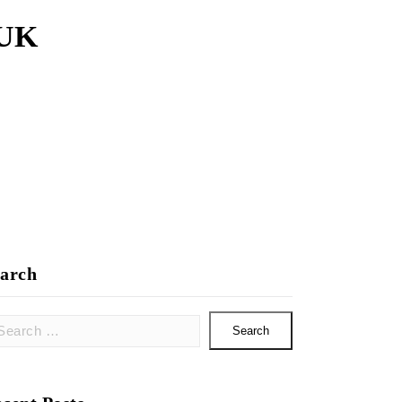
UK
arch
rch
: